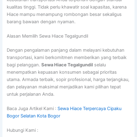
kualitas tinggi. Tidak perlu khawatir soal kapasitas, karena
Hiace mampu menampung rombongan besar sekaligus
barang bawaan dengan nyaman.
Alasan Memilih Sewa Hiace Tegalgundil
Dengan pengalaman panjang dalam melayani kebutuhan
transportasi, kami berkomitmen memberikan yang terbaik
bagi pelanggan.
Sewa Hiace Tegalgundil
selalu
menempatkan kepuasan konsumen sebagai prioritas
utama. Armada terbaik, sopir profesional, harga terjangkau,
dan pelayanan maksimal menjadikan kami pilihan tepat
untuk perjalanan Anda.
Baca Juga Artikel Kami :
Sewa Hiace Terpercaya Cipaku
Bogor Selatan Kota Bogor
Hubungi Kami :