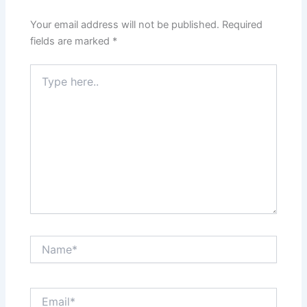
Your email address will not be published.
Required
fields are marked
*
Type
here..
Name*
Email*