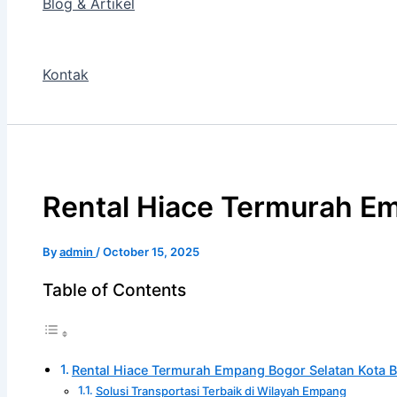
Blog & Artikel
Kontak
Rental Hiace Termurah E
By
admin
/
October 15, 2025
Table of Contents
Rental Hiace Termurah Empang Bogor Selatan Kota 
Solusi Transportasi Terbaik di Wilayah Empang