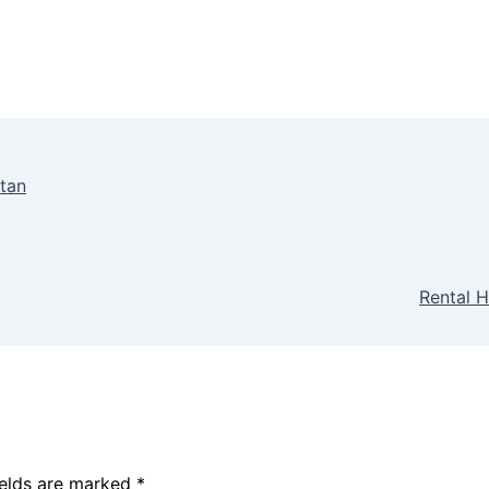
tan
Rental H
ields are marked
*