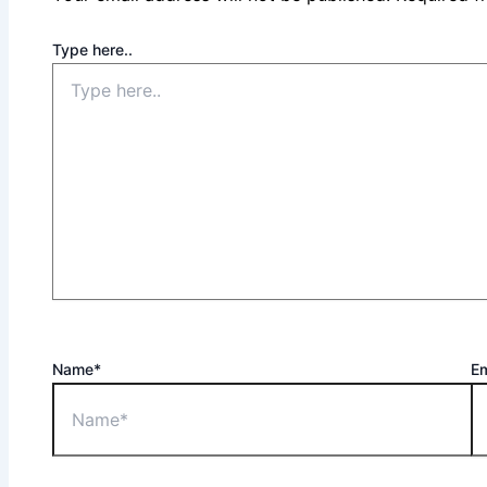
Type here..
Name*
Em