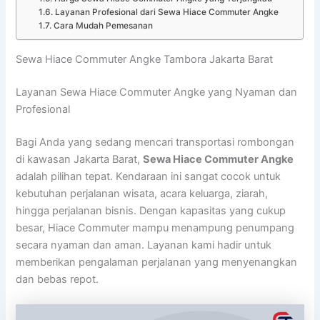
Layanan Profesional dari Sewa Hiace Commuter Angke
Cara Mudah Pemesanan
Sewa Hiace Commuter Angke Tambora Jakarta Barat
Layanan Sewa Hiace Commuter Angke yang Nyaman dan
Profesional
Bagi Anda yang sedang mencari transportasi rombongan
di kawasan Jakarta Barat,
Sewa Hiace Commuter Angke
adalah pilihan tepat. Kendaraan ini sangat cocok untuk
kebutuhan perjalanan wisata, acara keluarga, ziarah,
hingga perjalanan bisnis. Dengan kapasitas yang cukup
besar, Hiace Commuter mampu menampung penumpang
secara nyaman dan aman. Layanan kami hadir untuk
memberikan pengalaman perjalanan yang menyenangkan
dan bebas repot.