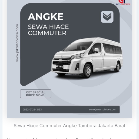
Sewa Hiace Commuter Angke Tambora Jakarta Barat