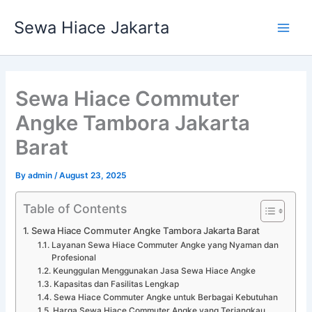
Skip
Main
Sewa Hiace Jakarta
to
Men
content
Sewa Hiace Commuter
Angke Tambora Jakarta
Barat
By
admin
/
August 23, 2025
Table of Contents
Sewa Hiace Commuter Angke Tambora Jakarta Barat
Layanan Sewa Hiace Commuter Angke yang Nyaman dan
Profesional
Keunggulan Menggunakan Jasa Sewa Hiace Angke
Kapasitas dan Fasilitas Lengkap
Sewa Hiace Commuter Angke untuk Berbagai Kebutuhan
Harga Sewa Hiace Commuter Angke yang Terjangkau