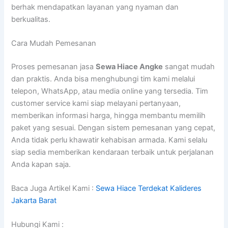
berhak mendapatkan layanan yang nyaman dan
berkualitas.
Cara Mudah Pemesanan
Proses pemesanan jasa
Sewa Hiace Angke
sangat mudah
dan praktis. Anda bisa menghubungi tim kami melalui
telepon, WhatsApp, atau media online yang tersedia. Tim
customer service kami siap melayani pertanyaan,
memberikan informasi harga, hingga membantu memilih
paket yang sesuai. Dengan sistem pemesanan yang cepat,
Anda tidak perlu khawatir kehabisan armada. Kami selalu
siap sedia memberikan kendaraan terbaik untuk perjalanan
Anda kapan saja.
Baca Juga Artikel Kami :
Sewa Hiace Terdekat Kalideres
Jakarta Barat
Hubungi Kami :