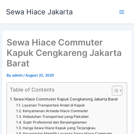
Skip
Main
Sewa Hiace Jakarta
to
Men
content
Sewa Hiace Commuter
Kapuk Cengkareng Jakarta
Barat
By
admin
/
August 22, 2025
Table of Contents
Sewa Hiace Commuter Kapuk Cengkareng Jakarta Barat
Layanan Transportasi Andal di Kapuk
Kenyamanan Armada Hiace Commuter
Kebutuhan Transportasi yang Fleksibel
Supir Profesional dan Berpengalaman
Harga Sewa Hiace Kapuk yang Terjangkau
Keunggulan Memilih Layanan Sewa Hiace Commuter