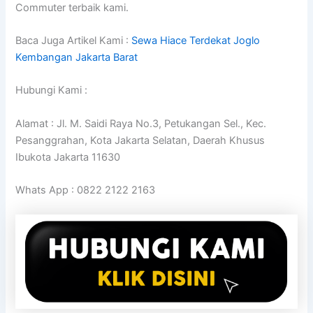
Commuter terbaik kami.
Baca Juga Artikel Kami :
Sewa Hiace Terdekat Joglo
Kembangan Jakarta Barat
Hubungi Kami :
Alamat : Jl. M. Saidi Raya No.3, Petukangan Sel., Kec.
Pesanggrahan, Kota Jakarta Selatan, Daerah Khusus
Ibukota Jakarta 11630
Whats App : 0822 2122 2163