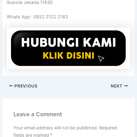
Ibukota Jakarta 11630
Whats App : 0822 2122 2163
PREVIOUS
NEXT
Leave a Comment
Your email address will not be published.
Required
fields are marked
*