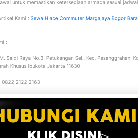
 awal untuk memastikan ketersediaan armada sesuai jadwal
rtikel Kami :
Sewa Hiace Commuter Margajaya Bogor Bara
i :
. M. Saidi Raya No.3, Petukangan Sel., Kec. Pesanggrahan, K
erah Khusus Ibukota Jakarta 11630
: 0822 2122 2163