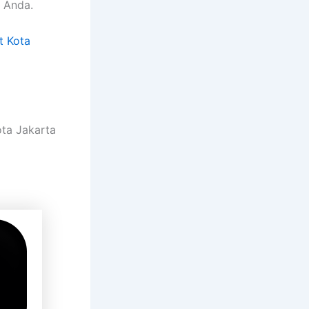
 Anda.
t Kota
ota Jakarta