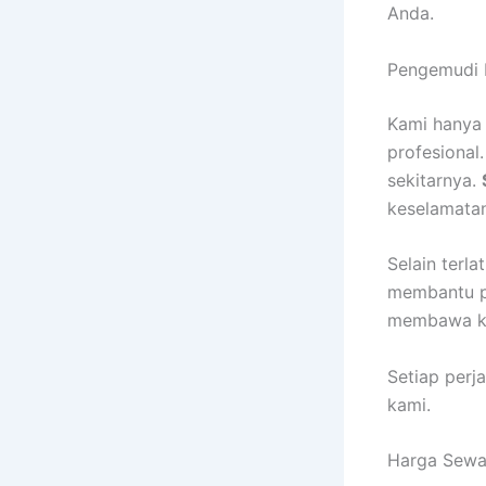
Anda.
Pengemudi 
Kami hanya
profesional
sekitarnya.
keselamata
Selain terl
membantu p
membawa ken
Setiap perj
kami.
Harga Sewa 