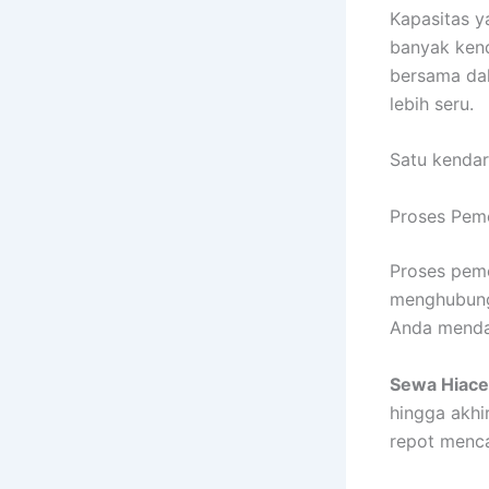
Kapasitas y
banyak ken
bersama dal
lebih seru.
Satu kendar
Proses Pem
Proses pem
menghubungi
Anda menda
Sewa Hiace
hingga akhi
repot menca