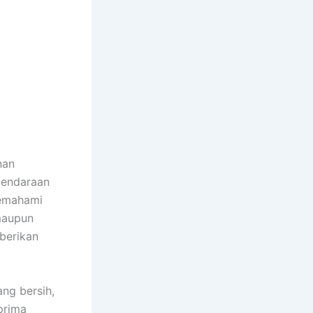
nan
kendaraan
memahami
 maupun
berikan
ng bersih,
prima