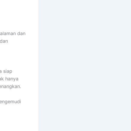
alaman dan
 dan
a siap
ak hanya
enangkan.
pengemudi