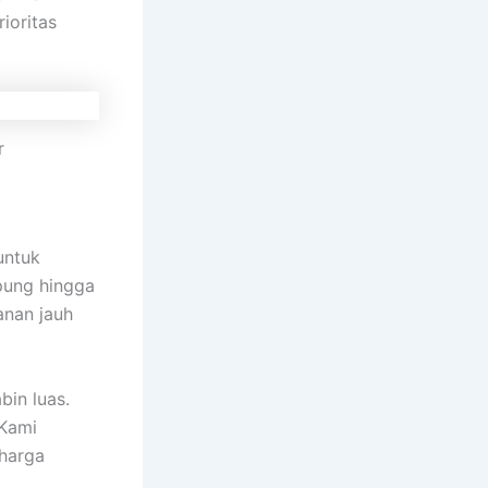
ioritas
r
untuk
pung hingga
anan jauh
bin luas.
 Kami
 harga