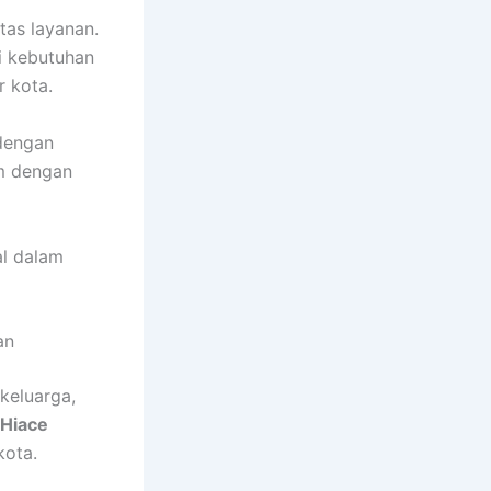
tas layanan.
i kebutuhan
r kota.
dengan
um dengan
l dalam
an
keluarga,
Hiace
kota.