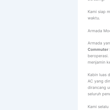
Kami siap m
waktu.
Armada Mod
Armada yan
Commuter S
beroperasi.
menjamin k
Kabin luas 
AC yang di
dirancang 
seluruh pe
Kami selalu