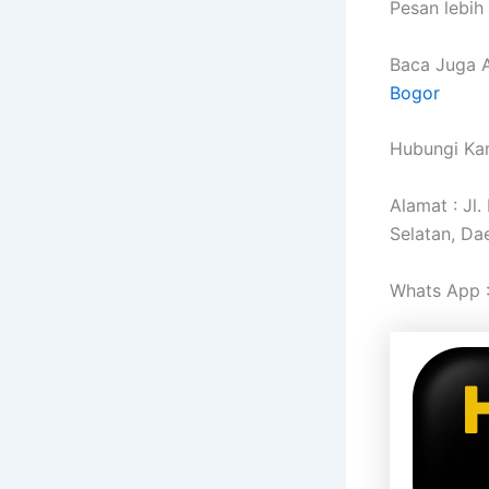
Pesan lebih
Baca Juga A
Bogor
Hubungi Kam
Alamat : Jl
Selatan, Da
Whats App 