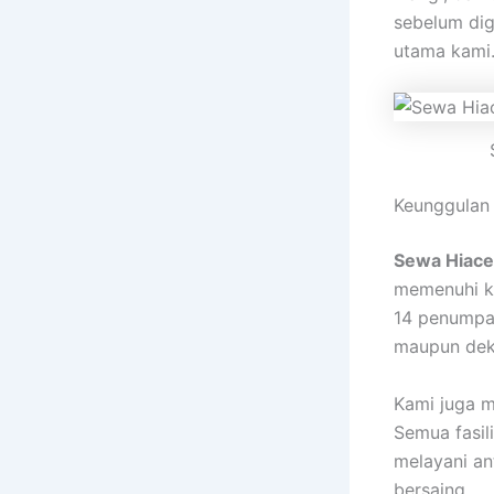
sebelum di
utama kami
Keunggulan
Sewa Hiace
memenuhi k
14 penumpan
maupun dek
Kami juga m
Semua fasil
melayani an
bersaing.