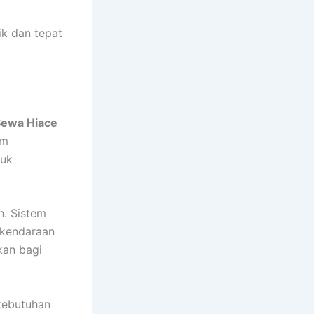
ik dan tepat
Sewa Hiace
um
tuk
h. Sistem
 kendaraan
kan bagi
 kebutuhan