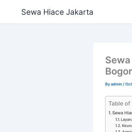
Skip
Sewa Hiace Jakarta
to
content
Sewa 
Bogor
By
admin
/
Oct
Table of
Sewa Hia
Layan
Keun
Arma