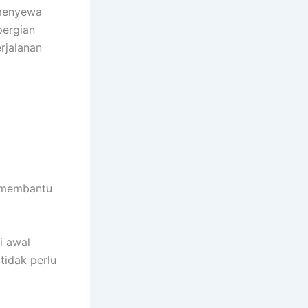
 menyewa
pergian
rjalanan
n membantu
i awal
tidak perlu