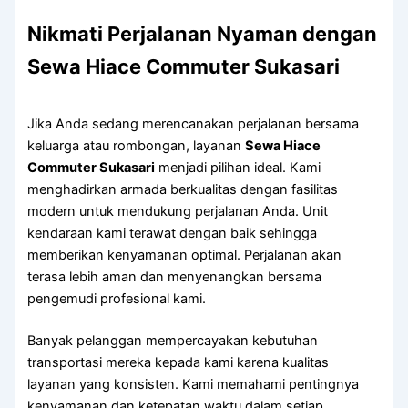
Nikmati Perjalanan Nyaman dengan
Sewa Hiace Commuter Sukasari
Jika Anda sedang merencanakan perjalanan bersama
keluarga atau rombongan, layanan
Sewa Hiace
Commuter Sukasari
menjadi pilihan ideal. Kami
menghadirkan armada berkualitas dengan fasilitas
modern untuk mendukung perjalanan Anda. Unit
kendaraan kami terawat dengan baik sehingga
memberikan kenyamanan optimal. Perjalanan akan
terasa lebih aman dan menyenangkan bersama
pengemudi profesional kami.
Banyak pelanggan mempercayakan kebutuhan
transportasi mereka kepada kami karena kualitas
layanan yang konsisten. Kami memahami pentingnya
kenyamanan dan ketepatan waktu dalam setiap