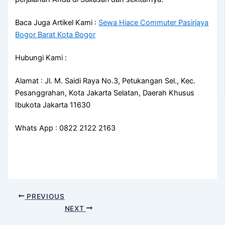
Baca Juga Artikel Kami :
Sewa Hiace Commuter Pasirjaya
Bogor Barat Kota Bogor
Hubungi Kami :
Alamat : Jl. M. Saidi Raya No.3, Petukangan Sel., Kec.
Pesanggrahan, Kota Jakarta Selatan, Daerah Khusus
Ibukota Jakarta 11630
Whats App : 0822 2122 2163
PREVIOUS
NEXT