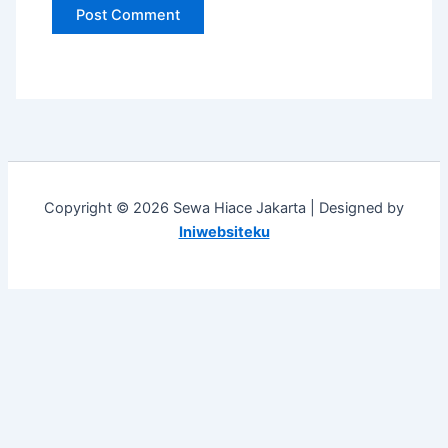
Copyright © 2026 Sewa Hiace Jakarta | Designed by
Iniwebsiteku