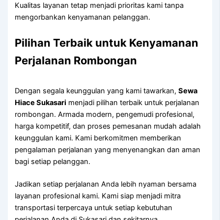
Kualitas layanan tetap menjadi prioritas kami tanpa
mengorbankan kenyamanan pelanggan.
Pilihan Terbaik untuk Kenyamanan
Perjalanan Rombongan
Dengan segala keunggulan yang kami tawarkan,
Sewa
Hiace Sukasari
menjadi pilihan terbaik untuk perjalanan
rombongan. Armada modern, pengemudi profesional,
harga kompetitif, dan proses pemesanan mudah adalah
keunggulan kami. Kami berkomitmen memberikan
pengalaman perjalanan yang menyenangkan dan aman
bagi setiap pelanggan.
Jadikan setiap perjalanan Anda lebih nyaman bersama
layanan profesional kami. Kami siap menjadi mitra
transportasi terpercaya untuk setiap kebutuhan
perjalanan Anda di Sukasari dan sekitarnya.