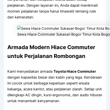
perjalanan. Dengan layanan ini, Anda dapat menikmati
momen perjalanan tanpa harus khawatir tentang rute
dan kemacetan.
Sewa Hiace Commuter Sukasari Bogor Timur Kota Bogo
Armada Modern Hiace Commuter
untuk Perjalanan Rombongan
Kami menyediakan armada
Toyota Hiace Commuter
dengan kapasitas besar dan kabin yang lega. Kendaraan
ini cocok untuk berbagai keperluan seperti wisata
keluarga, acara kantor, atau perjalanan ziarah. Setiap unit
dilengkapi AC dingin, kursi ergonomis, dan audio hiburan
untuk menambah kenyamanan.