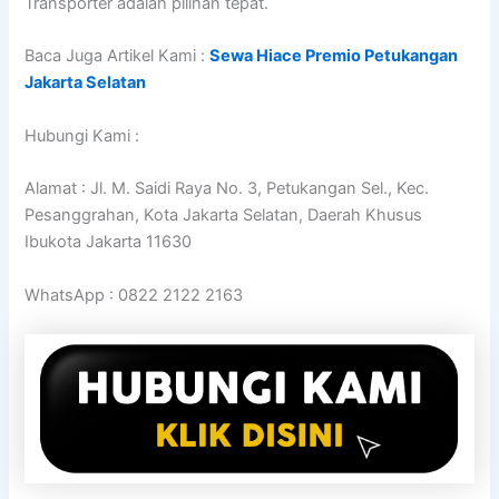
Transporter adalah pilihan tepat.
Baca Juga Artikel Kami :
Sewa Hiace Premio Petukangan
Jakarta Selatan
Hubungi Kami :
Alamat : Jl. M. Saidi Raya No. 3, Petukangan Sel., Kec.
Pesanggrahan, Kota Jakarta Selatan, Daerah Khusus
Ibukota Jakarta 11630
WhatsApp : 0822 2122 2163