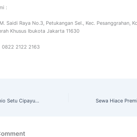
i :
. M. Saidi Raya No.3, Petukangan Sel., Kec. Pesanggrahan, K
erah Khusus Ibukota Jakarta 11630
: 0822 2122 2163
Sewa Hiace Premio Setu Cipayung Jakarta Timur
 Comment