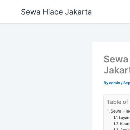
Skip
Sewa Hiace Jakarta
to
content
Sewa 
Jakar
By
admin
/
Sep
Table of
Sewa Hia
Layan
Keun
Armad