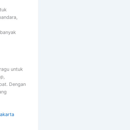
tuk
bandara,
 banyak
 ragu untuk
p,
pat. Dengan
ang
akarta