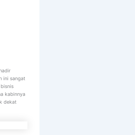
hadir
n ini sangat
bisnis
na kabinnya
ak dekat