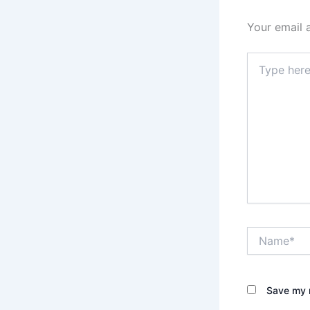
Your email 
Type
here..
Name*
Save my n