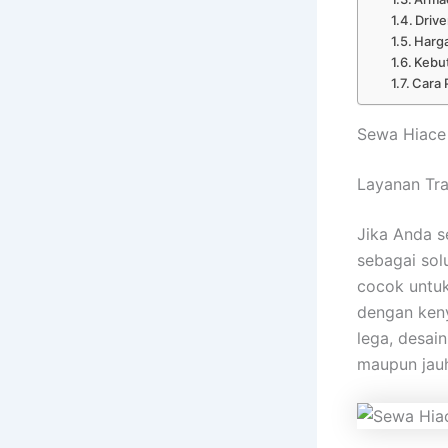
Drive
Harga
Kebut
Cara 
Sewa Hiace 
Layanan Tra
Jika Anda 
sebagai solu
cocok untuk
dengan keny
lega, desai
maupun jau