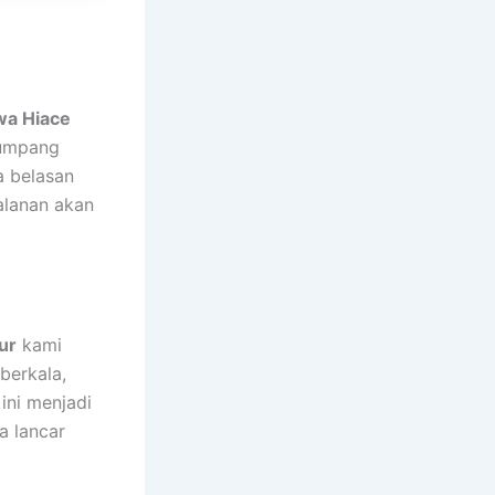
wa Hiace
numpang
a belasan
alanan akan
ur
kami
berkala,
 ini menjadi
a lancar