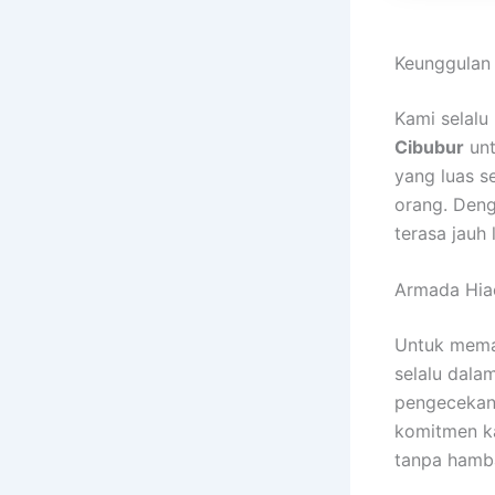
Keunggulan
Kami selal
Cibubur
unt
yang luas 
orang. Deng
terasa jauh
Armada Hia
Untuk mema
selalu dalam
pengecekan m
komitmen ka
tanpa hamb