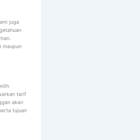
ami juga
ngetahuan
aman.
an maupun
ilih
rkan tarif
nggan akan
erta tujuan