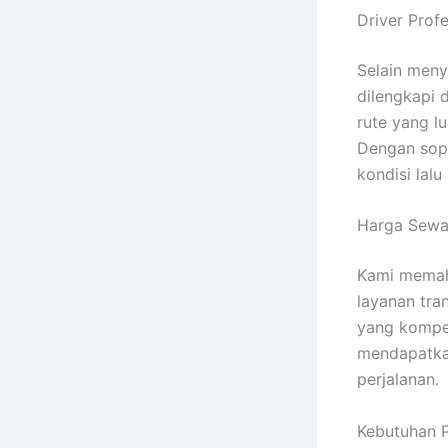
Driver Prof
Selain meny
dilengkapi 
rute yang 
Dengan sopi
kondisi lalu 
Harga Sewa
Kami memah
layanan tran
yang kompet
mendapatkan
perjalanan.
Kebutuhan P