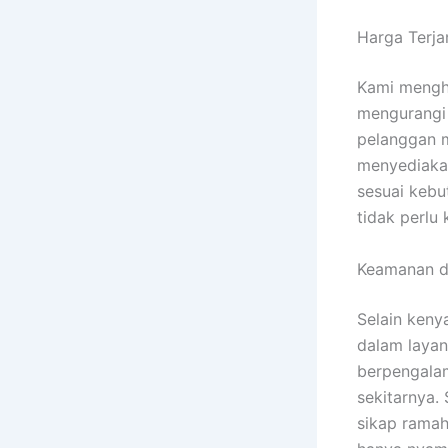
Harga Terja
Kami mengh
mengurangi 
pelanggan 
menyediakan
sesuai kebu
tidak perlu
Keamanan d
Selain keny
dalam laya
berpengalam
sekitarnya.
sikap ramah