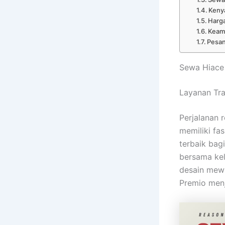
Keny
Harga
Keam
Pesan
Sewa Hiace
Layanan Tr
Perjalanan 
memiliki fas
terbaik bag
bersama kel
desain mewa
Premio menj