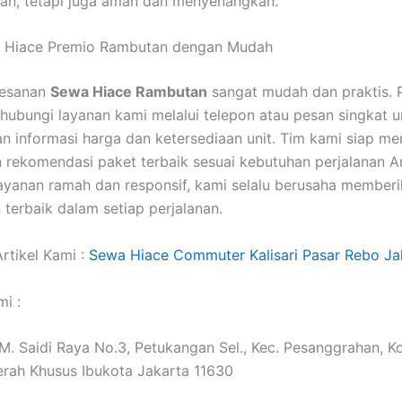
an, tetapi juga aman dan menyenangkan.
 Hiace Premio Rambutan dengan Mudah
mesanan
Sewa Hiace Rambutan
sangat mudah dan praktis. 
ubungi layanan kami melalui telepon atau pesan singkat u
 informasi harga dan ketersediaan unit. Tim kami siap m
rekomendasi paket terbaik sesuai kebutuhan perjalanan A
yanan ramah dan responsif, kami selalu berusaha member
terbaik dalam setiap perjalanan.
rtikel Kami :
Sewa Hiace Commuter Kalisari Pasar Rebo Ja
i :
. M. Saidi Raya No.3, Petukangan Sel., Kec. Pesanggrahan, K
erah Khusus Ibukota Jakarta 11630