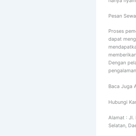
hanya nyam
Pesan Sewa
Proses pe
dapat mengh
mendapatkan
memberikan 
Dengan pela
pengalaman 
Baca Juga A
Hubungi Kam
Alamat : Jl
Selatan, Da