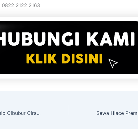
: 0822 2122 2163
Sewa Hiace Premio Cibubur Ciracas Jakarta Timur