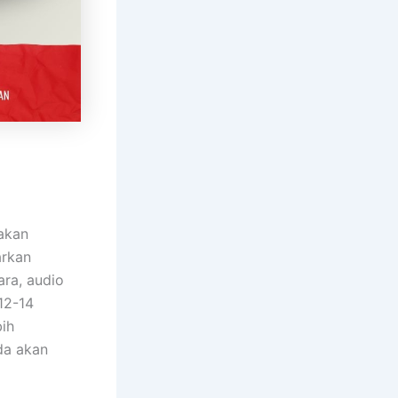
makan
rkan
ara, audio
12-14
ih
da akan