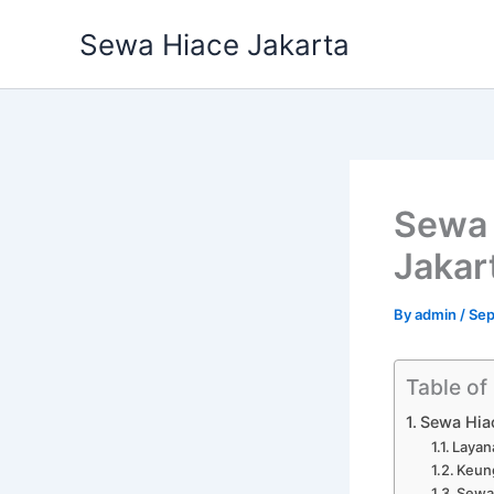
Skip
Sewa Hiace Jakarta
to
content
Sewa 
Jakar
By
admin
/
Sep
Table of
Sewa Hia
Layan
Keun
Sewa