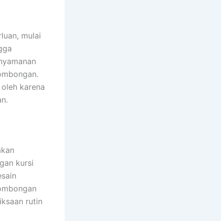
luan, mulai
ngga
enyamanan
rombongan.
oleh karena
an.
akan
ngan kursi
esain
rombongan
iksaan rutin