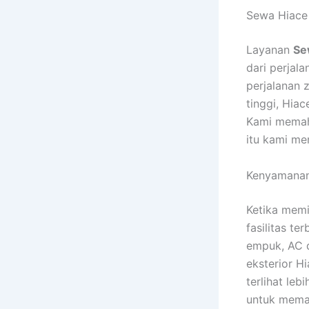
Sewa Hiace
Layanan
Se
dari perjal
perjalanan 
tinggi, Hia
Kami memah
itu kami me
Kenyamanan
Ketika memi
fasilitas te
empuk, AC di
eksterior 
terlihat leb
untuk memas