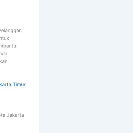
Pelanggan
ntuk
embantu
nda.
ikan
karta Timur
ota Jakarta