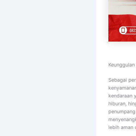
Keunggulan
Sebagai pen
kenyamanan
kendaraan ya
hiburan, hi
penumpang 
menyenangk
lebih aman 