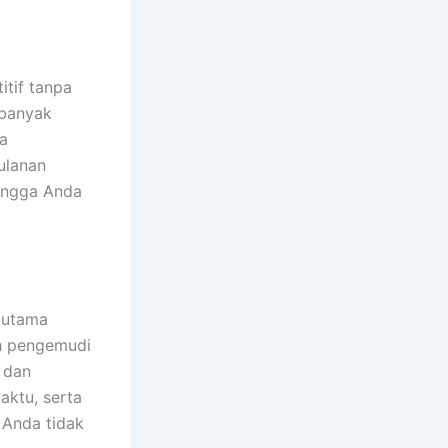
tif tanpa
 banyak
a
ulanan
hingga Anda
 utama
eh pengemudi
 dan
aktu, serta
 Anda tidak