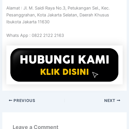
Alamat : Jl. M. Saidi Raya No.3, Petukangan Sel., Kec.
Pesanggrahan, Kota Jakarta Selatan, Daerah Khusus
Ibukota Jakarta 11630
Whats App : 0822 2122 2163
PREVIOUS
NEXT
Leave a Comment