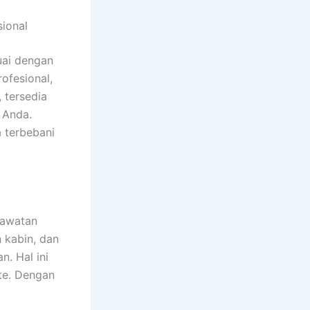
ional
uai dengan
ofesional,
, tersedia
 Anda.
a terbebani
rawatan
 kabin, dan
. Hal ini
te. Dengan