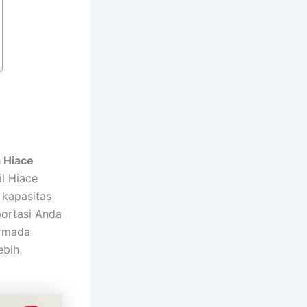
 Hiace
l Hiace
 kapasitas
ortasi Anda
armada
ebih