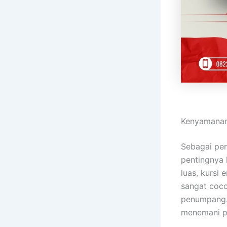
Kenyamanan
Sebagai pe
pentingnya 
luas, kursi
sangat coco
penumpang. 
menemani p