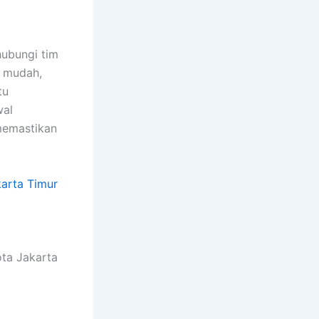
hubungi tim
n mudah,
tu
wal
memastikan
arta Timur
ota Jakarta