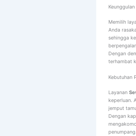
Keunggulan
Memilih la
Anda rasaka
sehingga ke
berpengalam
Dengan demi
terhambat 
Kebutuhan 
Layanan
Se
keperluan. 
jemput tamu
Dengan kap
mengakomod
penumpang