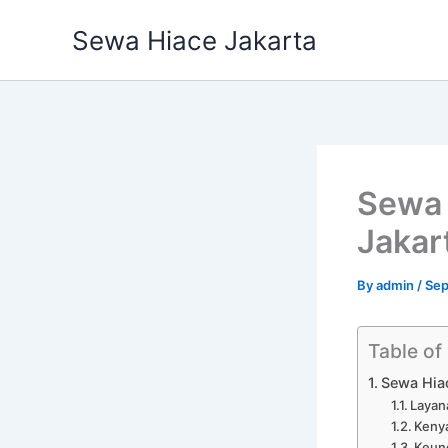
Skip
Sewa Hiace Jakarta
to
content
Sewa 
Jakar
By
admin
/
Sep
Table of
Sewa Hiac
Layan
Keny
Keun