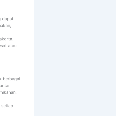
g dapat
nakan,
akarta.
esat atau
k berbagai
antar
rnikahan.
setiap