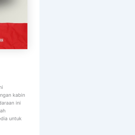
mi
engan kabin
daraan ini
lah
edia untuk