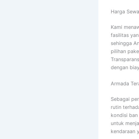
Harga Sewa 
Kami menaw
fasilitas y
sehingga And
pilihan pak
Transparans
dengan biay
Armada Ter
Sebagai pe
rutin terha
kondisi ban
untuk menja
kendaraan ya