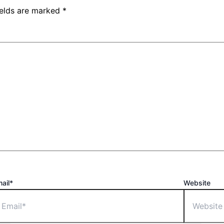
ields are marked
*
ail*
Website