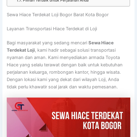
Pilihan Terbaik untuk Perjalanan Anda
Sewa Hiace Terdekat Loji Bogor Barat Kota Bogor
Layanan Transportasi Hiace Terdekat di Loji
Bagi masyarakat yang sedang mencari
Sewa Hiace
Terdekat Loji
, kami hadir sebagai solusi transportasi
nyaman dan aman. Kami menyediakan armada Toyota
Hiace yang selalu terawat dengan baik untuk kebutuhan
perjalanan keluarga, rombongan kantor, hingga wisata.
Dengan lokasi kami yang dekat dari wilayah Loji, Anda
tidak perlu khawatir soal jarak dan waktu pemesanan.