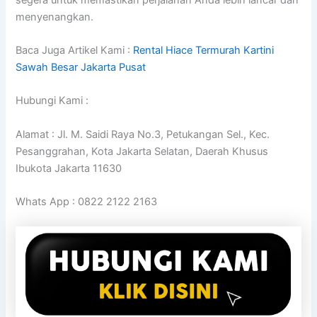
menyenangkan.
Baca Juga Artikel Kami :
Rental Hiace Termurah Kartini
Sawah Besar Jakarta Pusat
Hubungi Kami :
Alamat : Jl. M. Saidi Raya No.3, Petukangan Sel., Kec.
Pesanggrahan, Kota Jakarta Selatan, Daerah Khusus
Ibukota Jakarta 11630
Whats App : 0822 2122 2163