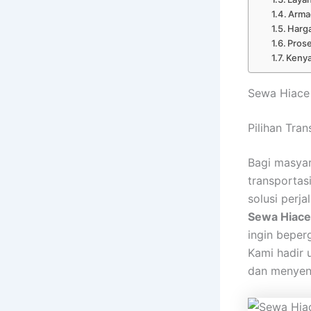
Arma
Harga
Pros
Kenya
Sewa Hiace
Pilihan Tr
Bagi masya
transportas
solusi perj
Sewa Hiac
ingin beper
Kami hadir 
dan menyen