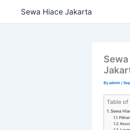
Skip
Sewa Hiace Jakarta
to
content
Sewa 
Jakar
By
admin
/
Sep
Table of
Sewa Hia
Pilih
Keun
Laya