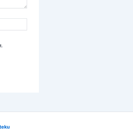
t.
teku