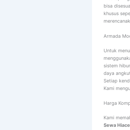
bisa disesu
khusus sepe
merencanaka
Armada Mod
Untuk menun
menggunakan
sistem hibu
daya angku
Setiap kend
Kami mengu
Harga Kompe
Kami memaha
Sewa Hiac