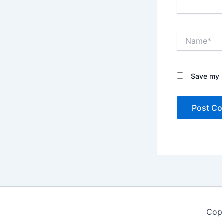
Name*
Save my n
Cop