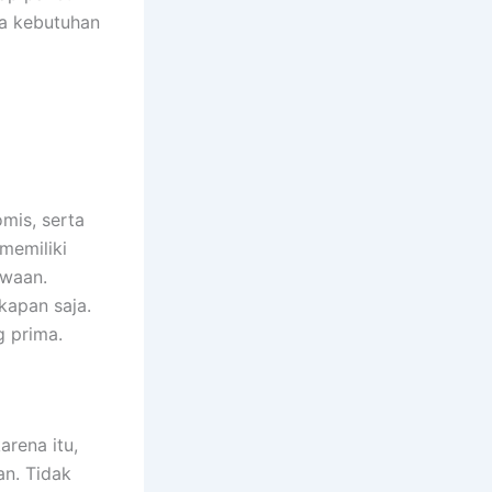
ga kebutuhan
mis, serta
memiliki
awaan.
kapan saja.
 prima.
rena itu,
n. Tidak