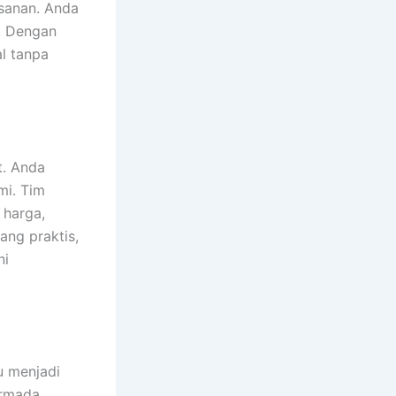
esanan. Anda
n. Dengan
l tanpa
. Anda
mi. Tim
 harga,
ng praktis,
ni
u menjadi
armada