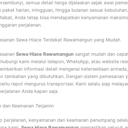
ersembunyi, semua detail harga dijelaskan sejak awal pem
h paket harian, mingguan, hingga bulanan sesuai kebutuha
ahabat, Anda tetap bisa mendapatkan kenyamanan maksima
ggaran perjalanan.
esanan Sewa Hiace Terdekat Rawamangun yang Mudah
mesanan
Sewa Hiace Rawamangun
sangat mudah dan cepat
ubungi kami melalui telepon, WhatsApp, atau website res
emberikan informasi detail mengenai ketersediaan armada,
an tambahan yang dibutuhkan. Dengan sistem pemesanan ya
perlu repot mengurus transportasi. Kami selalu siap melaya
erjalanan Anda kapan saja.
 dan Keamanan Terjamin
ap perjalanan, kenyamanan dan keamanan penumpang selal
tama kami.
Sewa Hiace Rawamangun
memastikan seluruh 