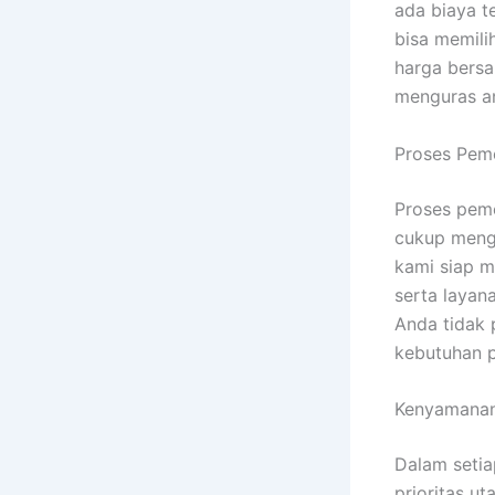
ada biaya t
bisa memili
harga bers
menguras an
Proses Pem
Proses pe
cukup mengh
kami siap m
serta layan
Anda tidak 
kebutuhan p
Kenyamanan
Dalam seti
prioritas u