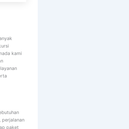
anyak
kursi
rmada kami
an
elayanan
rta
ebutuhan
, perjalanan
iap paket