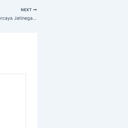
NEXT
Sewa Hiace Terpercaya Jatinegara Cakung Jakarta Timur