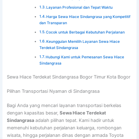
Layanan Profesional dan Tepat Waktu
Harga Sewa Hiace Sindangrasa yang Kompetitif
dan Transparan
Cocok untuk Berbagai Kebutuhan Perjalanan
Keunggulan Memilih Layanan Sewa Hiace
Terdekat Sindangrasa
Hubungi Kami untuk Pemesanan Sewa Hiace
Sindangrasa
Sewa Hiace Terdekat Sindangrasa Bogor Timur Kota Bogor
Pilihan Transportasi Nyaman di Sindangrasa
Bagi Anda yang mencari layanan transportasi berkelas
dengan kapasitas besar,
Sewa Hiace Terdekat
Sindangrasa
adalah pilihan tepat. Kami hadir untuk
memenuhi kebutuhan perjalanan keluarga, rombongan
wisata, hingga perjalanan dinas dengan armada Toyota