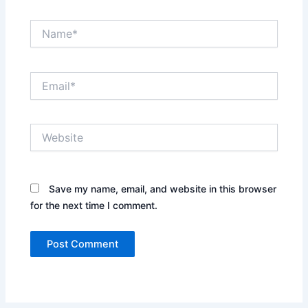
Name*
Email*
Website
Save my name, email, and website in this browser
for the next time I comment.