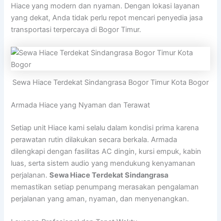
Hiace yang modern dan nyaman. Dengan lokasi layanan
yang dekat, Anda tidak perlu repot mencari penyedia jasa
transportasi terpercaya di Bogor Timur.
Sewa Hiace Terdekat Sindangrasa Bogor Timur Kota Bogor
Armada Hiace yang Nyaman dan Terawat
Setiap unit Hiace kami selalu dalam kondisi prima karena
perawatan rutin dilakukan secara berkala. Armada
dilengkapi dengan fasilitas AC dingin, kursi empuk, kabin
luas, serta sistem audio yang mendukung kenyamanan
perjalanan.
Sewa Hiace Terdekat Sindangrasa
memastikan setiap penumpang merasakan pengalaman
perjalanan yang aman, nyaman, dan menyenangkan.