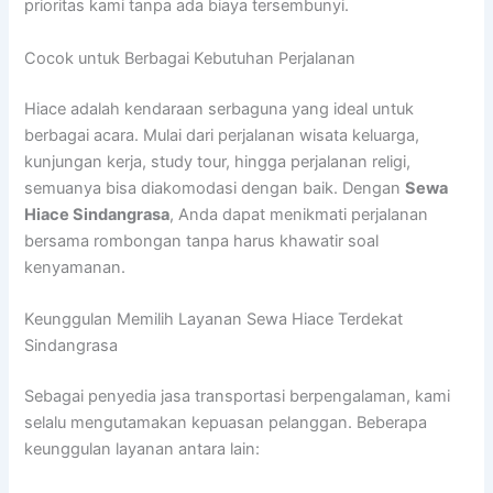
prioritas kami tanpa ada biaya tersembunyi.
Cocok untuk Berbagai Kebutuhan Perjalanan
Hiace adalah kendaraan serbaguna yang ideal untuk
berbagai acara. Mulai dari perjalanan wisata keluarga,
kunjungan kerja, study tour, hingga perjalanan religi,
semuanya bisa diakomodasi dengan baik. Dengan
Sewa
Hiace Sindangrasa
, Anda dapat menikmati perjalanan
bersama rombongan tanpa harus khawatir soal
kenyamanan.
Keunggulan Memilih Layanan Sewa Hiace Terdekat
Sindangrasa
Sebagai penyedia jasa transportasi berpengalaman, kami
selalu mengutamakan kepuasan pelanggan. Beberapa
keunggulan layanan antara lain: