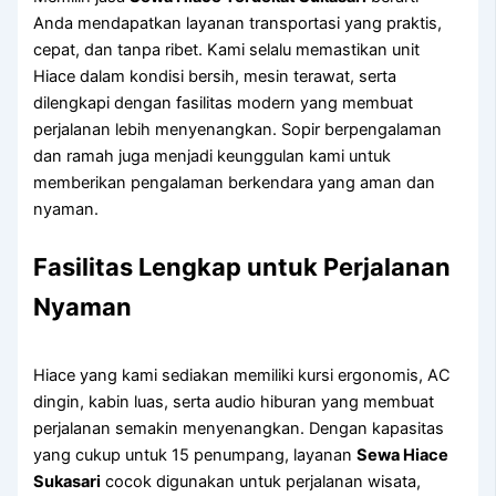
Anda mendapatkan layanan transportasi yang praktis,
cepat, dan tanpa ribet. Kami selalu memastikan unit
Hiace dalam kondisi bersih, mesin terawat, serta
dilengkapi dengan fasilitas modern yang membuat
perjalanan lebih menyenangkan. Sopir berpengalaman
dan ramah juga menjadi keunggulan kami untuk
memberikan pengalaman berkendara yang aman dan
nyaman.
Fasilitas Lengkap untuk Perjalanan
Nyaman
Hiace yang kami sediakan memiliki kursi ergonomis, AC
dingin, kabin luas, serta audio hiburan yang membuat
perjalanan semakin menyenangkan. Dengan kapasitas
yang cukup untuk 15 penumpang, layanan
Sewa Hiace
Sukasari
cocok digunakan untuk perjalanan wisata,