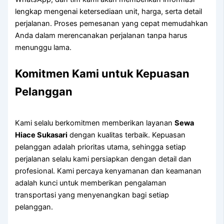
lengkap mengenai ketersediaan unit, harga, serta detail
perjalanan. Proses pemesanan yang cepat memudahkan
Anda dalam merencanakan perjalanan tanpa harus
menunggu lama.
Komitmen Kami untuk Kepuasan
Pelanggan
Kami selalu berkomitmen memberikan layanan
Sewa
Hiace Sukasari
dengan kualitas terbaik. Kepuasan
pelanggan adalah prioritas utama, sehingga setiap
perjalanan selalu kami persiapkan dengan detail dan
profesional. Kami percaya kenyamanan dan keamanan
adalah kunci untuk memberikan pengalaman
transportasi yang menyenangkan bagi setiap
pelanggan.