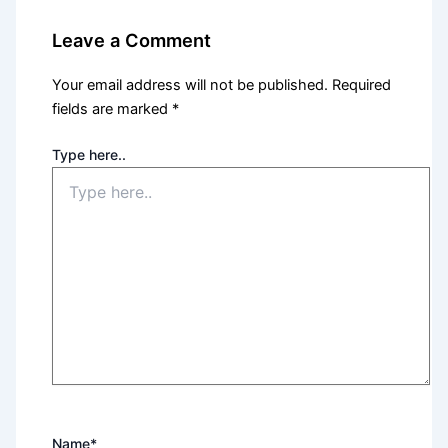
Leave a Comment
Your email address will not be published.
Required
fields are marked
*
Type here..
Name*