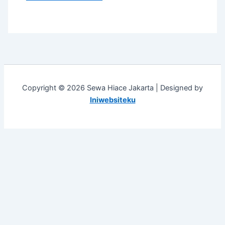
Copyright © 2026 Sewa Hiace Jakarta | Designed by
Iniwebsiteku