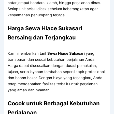
antar jemput bandara, ziarah, hingga perjalanan dinas.
Setiap unit selalu dicek sebelum keberangkatan agar
kenyamanan penumpang terjaga.
Harga Sewa Hiace Sukasari
Bersaing dan Terjangkau
Kami memberikan tarif
Sewa Hiace Sukasari
yang
transparan dan sesuai kebutuhan perjalanan Anda.
Harga dapat disesuaikan dengan durasi pemakaian,
tujuan, serta layanan tambahan seperti sopir profesional
dan bahan bakar. Dengan biaya yang terjangkau, Anda
tetap mendapatkan fasilitas terbaik untuk perjalanan
yang aman dan nyaman.
Cocok untuk Berbagai Kebutuhan
Perjalanan