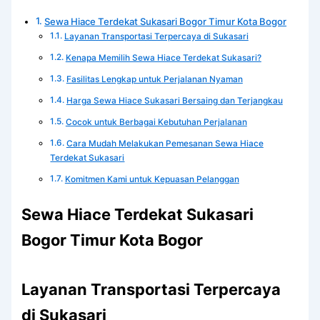
Sewa Hiace Terdekat Sukasari Bogor Timur Kota Bogor
Layanan Transportasi Terpercaya di Sukasari
Kenapa Memilih Sewa Hiace Terdekat Sukasari?
Fasilitas Lengkap untuk Perjalanan Nyaman
Harga Sewa Hiace Sukasari Bersaing dan Terjangkau
Cocok untuk Berbagai Kebutuhan Perjalanan
Cara Mudah Melakukan Pemesanan Sewa Hiace
Terdekat Sukasari
Komitmen Kami untuk Kepuasan Pelanggan
Sewa Hiace Terdekat Sukasari
Bogor Timur Kota Bogor
Layanan Transportasi Terpercaya
di Sukasari