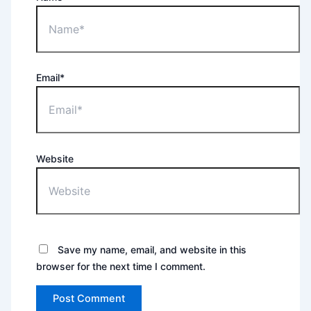
Email*
Website
Save my name, email, and website in this
browser for the next time I comment.