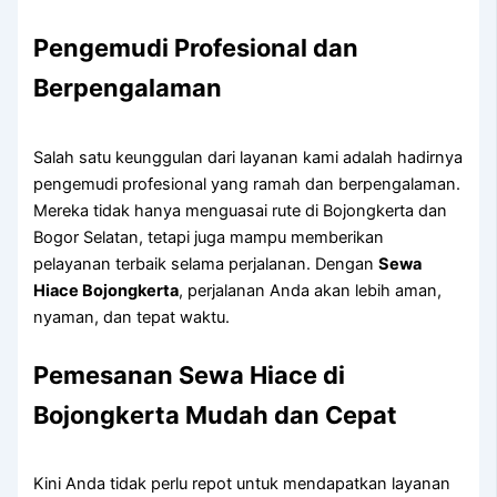
Pengemudi Profesional dan
Berpengalaman
Salah satu keunggulan dari layanan kami adalah hadirnya
pengemudi profesional yang ramah dan berpengalaman.
Mereka tidak hanya menguasai rute di Bojongkerta dan
Bogor Selatan, tetapi juga mampu memberikan
pelayanan terbaik selama perjalanan. Dengan
Sewa
Hiace Bojongkerta
, perjalanan Anda akan lebih aman,
nyaman, dan tepat waktu.
Pemesanan Sewa Hiace di
Bojongkerta Mudah dan Cepat
Kini Anda tidak perlu repot untuk mendapatkan layanan