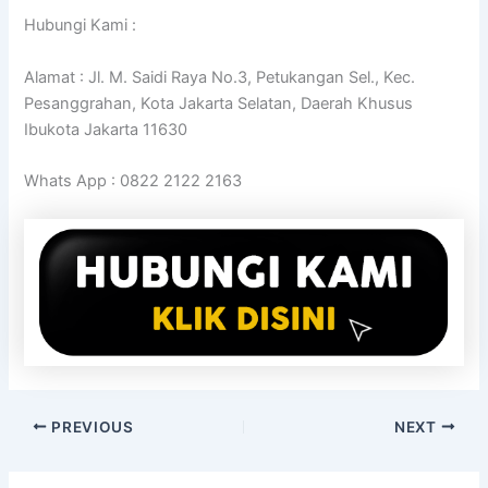
Hubungi Kami :
Alamat : Jl. M. Saidi Raya No.3, Petukangan Sel., Kec.
Pesanggrahan, Kota Jakarta Selatan, Daerah Khusus
Ibukota Jakarta 11630
Whats App : 0822 2122 2163
PREVIOUS
NEXT