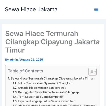
Skip
Main
Sewa Hiace Jakarta
to
Men
content
Sewa Hiace Termurah
Cilangkap Cipayung Jakarta
Timur
By
admin
/
August 29, 2025
Table of Contents
Sewa Hiace Termurah Cilangkap Cipayung Jakarta Timur
Solusi Transportasi Nyaman di Cilangkap
Armada Hiace Modern dan Terawat
Keunggulan Sewa Hiace Termurah Cilangkap
Tarif Sewa Hiace yang Kompetitif
Layanan Lengkap untuk Semua Kebutuhan
Alasan Memilih Layanan Sewa Hiace Termurah Cilangkap