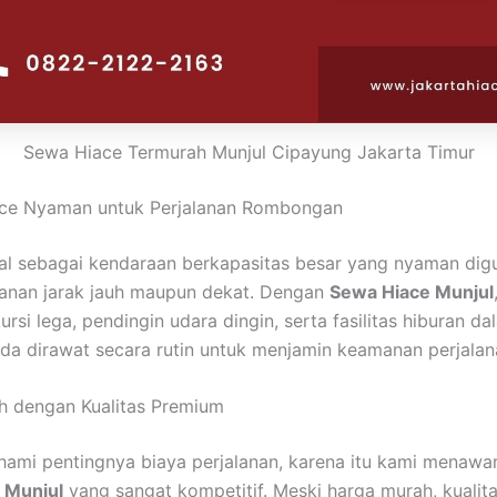
Sewa Hiace Termurah Munjul Cipayung Jakarta Timur
ce Nyaman untuk Perjalanan Rombongan
al sebagai kendaraan berkapasitas besar yang nyaman dig
lanan jarak jauh maupun dekat. Dengan
Sewa Hiace Munjul
rsi lega, pendingin udara dingin, serta fasilitas hiburan da
da dirawat secara rutin untuk menjamin keamanan perjalan
h dengan Kualitas Premium
mi pentingnya biaya perjalanan, karena itu kami menawar
 Munjul
yang sangat kompetitif. Meski harga murah, kualit