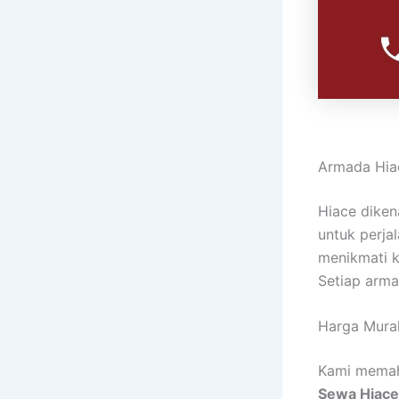
Armada Hia
Hiace diken
untuk perja
menikmati ku
Setiap arma
Harga Mura
Kami memaha
Sewa Hiace