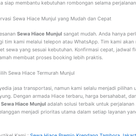
erta siap membantu kebutuhan rombongan selama perjalanan
ervasi Sewa Hiace Munjul yang Mudah dan Cepat
mesanan
Sewa Hiace Munjul
sangat mudah. Anda hanya per
i tim kami melalui telepon atau WhatsApp. Tim kami aka
et sewa yang sesuai kebutuhan. Konfirmasi cepat, jadwal fl
amah membuat proses booking lebih praktis.
lih Sewa Hiace Termurah Munjul
edia jasa transportasi, namun kami selalu menjadi pilihan 
yung. Dengan armada Hiace terbaru, harga bersahabat, da
,
Sewa Hiace Munjul
adalah solusi terbaik untuk perjalanan
langgan menjadi prioritas utama dalam setiap layanan ya
rtikel Kami :
Sewa Hiace Premio Krendang Tambora Jakart