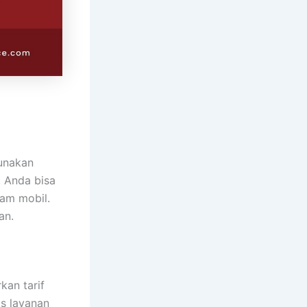
unakan
, Anda bisa
lam mobil.
an.
kan tarif
as layanan