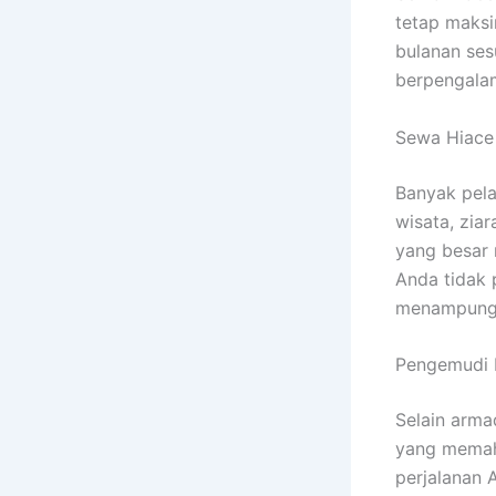
tetap maksi
bulanan se
berpengala
Sewa Hiace 
Banyak pel
wisata, zia
yang besar 
Anda tidak 
menampung
Pengemudi 
Selain arm
yang memah
perjalanan 