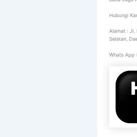
Hubungi Kam
Alamat : Jl
Selatan, Da
Whats App 