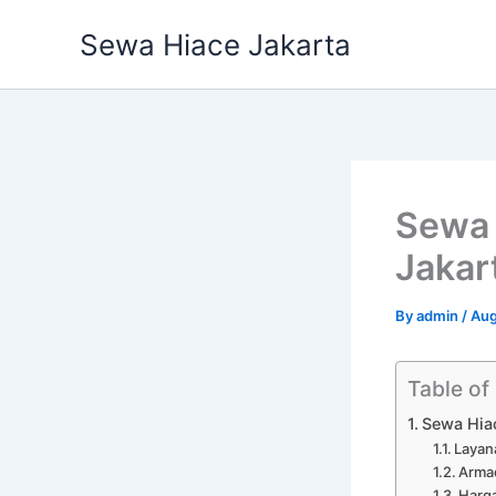
Skip
Sewa Hiace Jakarta
to
content
Sewa 
Jakar
By
admin
/
Aug
Table of
Sewa Hia
Layana
Arma
Harg