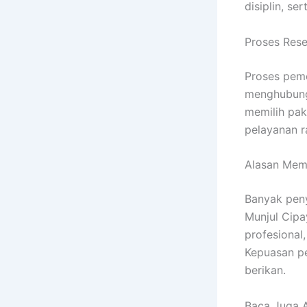
disiplin, s
Proses Res
Proses pe
menghubung
memilih pak
pelayanan r
Alasan Memi
Banyak peny
Munjul Cipa
profesional
Kepuasan pe
berikan.
Baca Juga A