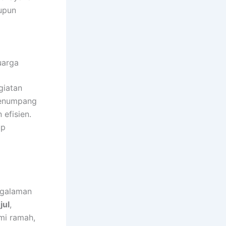
upun
uarga
giatan
 penumpang
efisien.
up
ngalaman
jul
,
mi ramah,