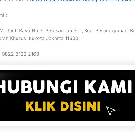
i :
. M. Saidi Raya No.3, Petukangan Sel., Kec. Pesanggrahan, K
erah Khusus Ibukota Jakarta 11630
: 0822 2122 2163