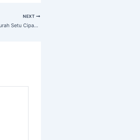
NEXT
Sewa Hiace Termurah Setu Cipayung Jakarta Timur