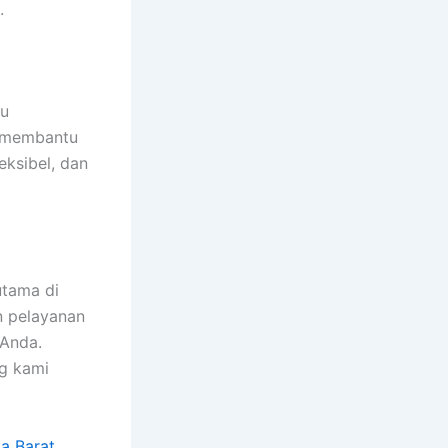
.
lu
n membantu
eksibel, dan
utama di
n pelayanan
 Anda.
ng kami
a Barat