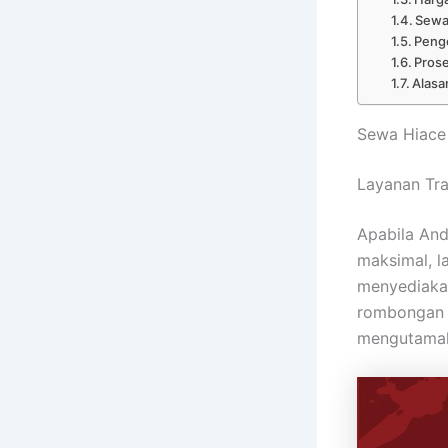
Sewa 
Peng
Pros
Alasa
Sewa Hiace
Layanan Tra
Apabila An
maksimal, 
menyediakan
rombongan k
mengutamak