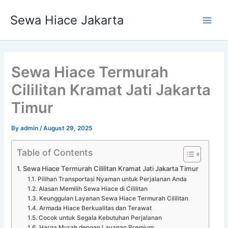
Skip
Main
Sewa Hiace Jakarta
to
Men
content
Sewa Hiace Termurah
Cililitan Kramat Jati Jakarta
Timur
By
admin
/
August 29, 2025
Table of Contents
Sewa Hiace Termurah Cililitan Kramat Jati Jakarta Timur
Pilihan Transportasi Nyaman untuk Perjalanan Anda
Alasan Memilih Sewa Hiace di Cililitan
Keunggulan Layanan Sewa Hiace Termurah Cililitan
Armada Hiace Berkualitas dan Terawat
Cocok untuk Segala Kebutuhan Perjalanan
Harga Murah dengan Layanan Premium