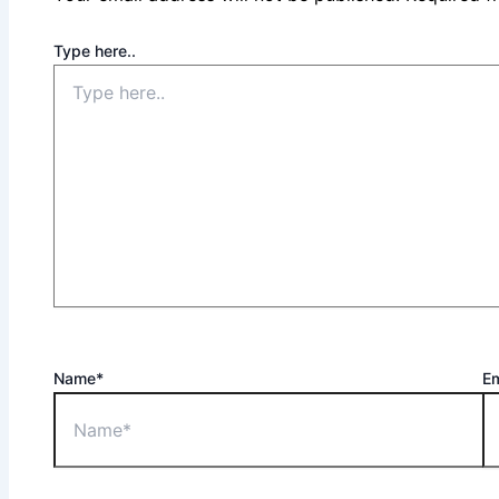
Type here..
Name*
Em