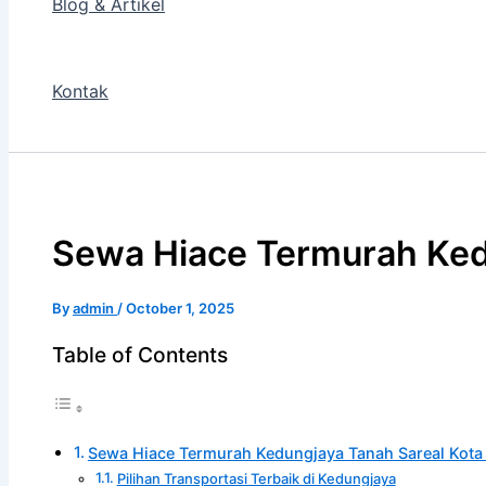
Blog & Artikel
Kontak
Sewa Hiace Termurah Ked
By
admin
/
October 1, 2025
Table of Contents
Sewa Hiace Termurah Kedungjaya Tanah Sareal Kota
Pilihan Transportasi Terbaik di Kedungjaya