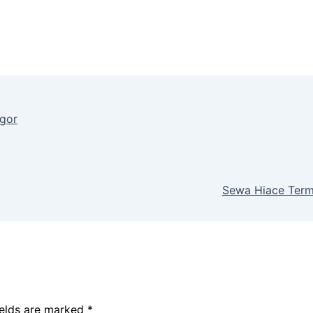
gor
Sewa Hiace Term
ields are marked
*