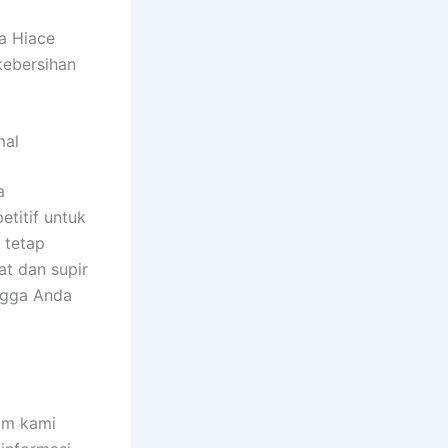
a Hiace
kebersihan
mal
a
etitif untuk
 tetap
t dan supir
ngga Anda
im kami