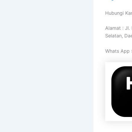
Hubungi Kam
Alamat : Jl
Selatan, Da
Whats App 