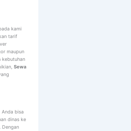
pada kami
an tarif
ver
ogor maupun
an kebutuhan
ikian,
Sewa
yang
. Anda bisa
nan dinas ke
i. Dengan