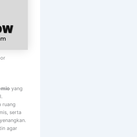
gor
emio
yang
.
 ruang
mis, serta
nyenangkan.
tin agar