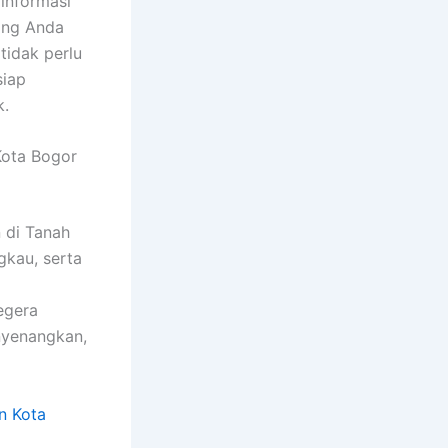
informasi
yang Anda
tidak perlu
siap
k.
Kota Bogor
 di Tanah
gkau, serta
egera
nyenangkan,
n Kota