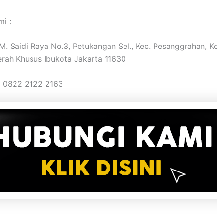
i :
. M. Saidi Raya No.3, Petukangan Sel., Kec. Pesanggrahan, K
erah Khusus Ibukota Jakarta 11630
: 0822 2122 2163