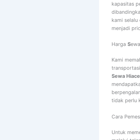
kapasitas p
dibandingka
kami selalu
menjadi pri
Harga
S
ewa
Kami memaha
transportas
Sewa Hiace
mendapatkan
berpengalam
tidak perlu
Cara Pemes
Untuk meme