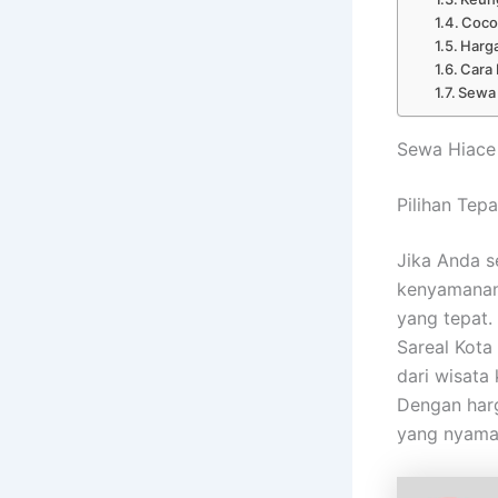
Cocok
Harg
Cara
Sewa 
Sewa Hiace
Pilihan Tep
Jika Anda s
kenyamanan
yang tepat.
Sareal Kota
dari wisata
Dengan harg
yang nyaman