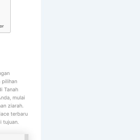
or
ngan
 pilihan
di Tanah
Anda, mulai
an ziarah.
ace terbaru
 tujuan.