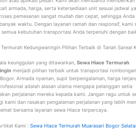
epon atau aplikasi pesan. Kami akan membantu memberikan 
kait armada, harga, serta ketersediaan unit sesuai jadwal 
roses pemesanan sangat mudah dan cepat, sehingga Anda 
anyak waktu. Dengan layanan ramah dan responsif, kami 
semua kebutuhan transportasi Anda terpenuhi dengan bai
Termurah Kedungwaringin Pilihan Terbaik di Tanah Sareal 
ala keunggulan yang ditawarkan,
Sewa Hiace Termurah
ingin
menjadi pilihan terbaik untuk transportasi rombongan
 Bogor. Armada nyaman, supir berpengalaman, harga terjan
rofesional adalah alasan utama mengapa pelanggan setia
kan perjalanan mereka kepada kami. Jangan ragu untuk s
i kami dan rasakan pengalaman perjalanan yang lebih me
emat bersama layanan sewa Hiace terpercaya.
rtikel Kami :
Sewa Hiace Termurah Muarasari Bogor Selata