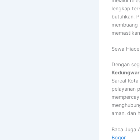
melalui tel
lengkap ter
butuhkan. P
membuang b
memastikan 
Sewa Hiace 
Dengan seg
Kedungwar
Sareal Kota
pelayanan p
mempercaya
menghubung
aman, dan h
Baca Juga A
Bogor