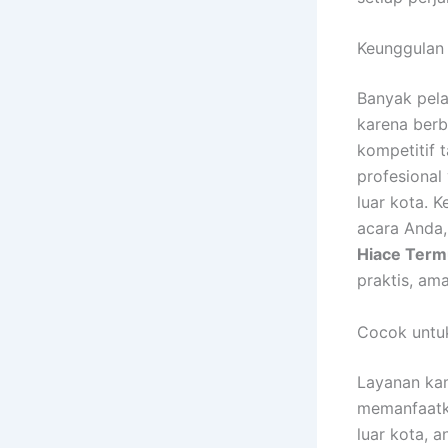
Keunggulan
Banyak pel
karena berb
kompetitif 
profesiona
luar kota. 
acara Anda,
Hiace Term
praktis, ama
Cocok untuk
Layanan kam
memanfaatka
luar kota, 