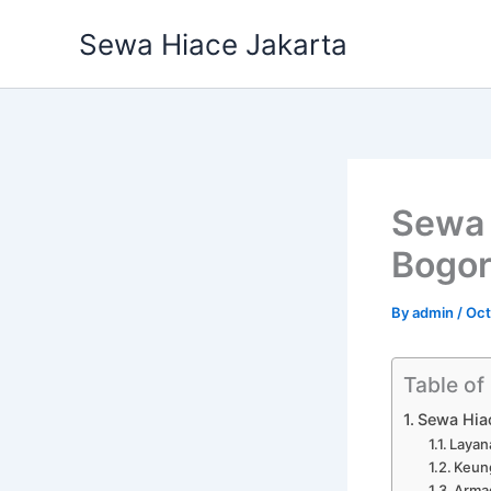
Skip
Sewa Hiace Jakarta
to
content
Sewa 
Bogor
By
admin
/
Oct
Table of
Sewa Hia
Layan
Keun
Arma