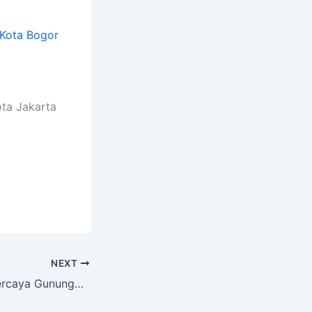
Kota Bogor
ota Jakarta
NEXT
Sewa Hiace Terpercaya Gunungbatu Bogor Barat Kota Bogor