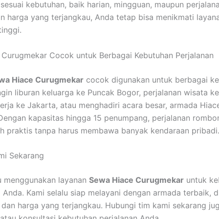
sesuai kebutuhan, baik harian, mingguan, maupun perjalana
n harga yang terjangkau, Anda tetap bisa menikmati layan
tinggi.
 Curugmekar Cocok untuk Berbagai Kebutuhan Perjalanan
wa Hiace Curugmekar
cocok digunakan untuk berbagai ke
ngin liburan keluarga ke Puncak Bogor, perjalanan wisata k
erja ke Jakarta, atau menghadiri acara besar, armada Hiac
Dengan kapasitas hingga 15 penumpang, perjalanan rombo
ih praktis tanpa harus membawa banyak kendaraan pribadi
mi Sekarang
u menggunakan layanan
Sewa Hiace Curugmekar
untuk ke
i Anda. Kami selalu siap melayani dengan armada terbaik, d
, dan harga yang terjangkau. Hubungi tim kami sekarang ju
tau konsultasi kebutuhan perjalanan Anda.