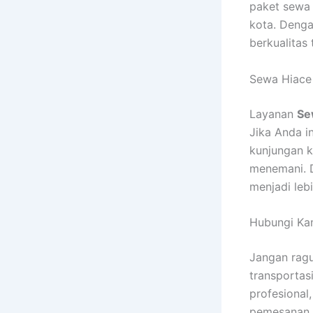
paket sewa 
kota. Denga
berkualitas 
Sewa Hiace
Layanan
Se
Jika Anda i
kunjungan k
menemani. 
menjadi leb
Hubungi Ka
Jangan rag
transportas
profesional
pemesanan a