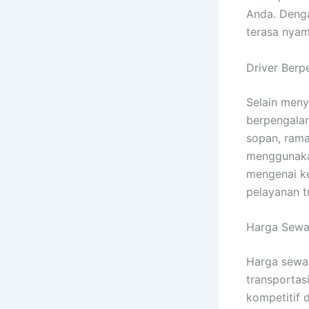
Anda. Denga
terasa nyam
Driver Berp
Selain meny
berpengalam
sopan, ram
menggunak
mengenai k
pelayanan t
Harga Sewa
Harga sewa 
transportasi
kompetitif 