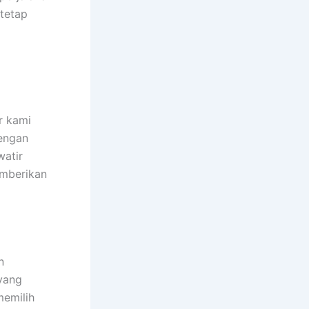
 tetap
r kami
engan
watir
emberikan
n
yang
memilih