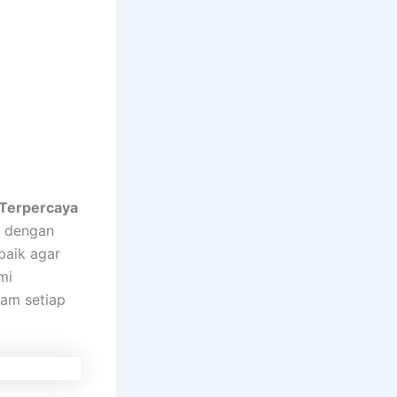
Terpercaya
r dengan
baik agar
mi
am setiap