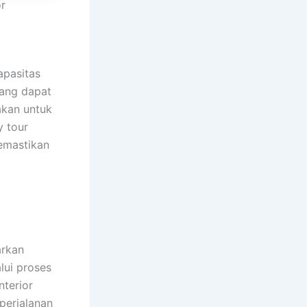
r
apasitas
pang dapat
akan untuk
y tour
memastikan
arkan
lui proses
nterior
perjalanan