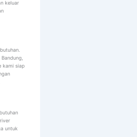
n keluar
an
butuhan.
e Bandung,
e kami siap
ngan
.
butuhan
river
ga untuk