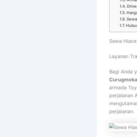
Driv
Harg
Sewa
Hubun
Sewa Hiace
Layanan Tr
Bagi Anda 
Curugmeka
armada Toyo
perjalanan 
mengutamak
perjalanan.