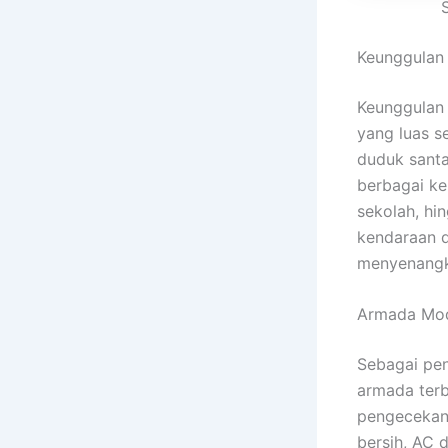
Keunggulan
Keunggulan
yang luas s
duduk santa
berbagai keb
sekolah, hi
kendaraan d
menyenangk
Armada Mod
Sebagai pe
armada terb
pengecekan 
bersih, AC 