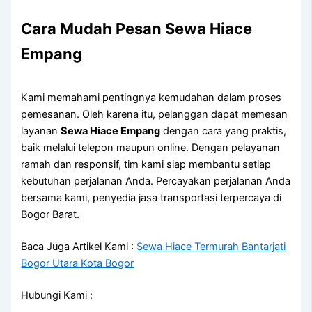
Cara Mudah Pesan Sewa Hiace
Empang
Kami memahami pentingnya kemudahan dalam proses
pemesanan. Oleh karena itu, pelanggan dapat memesan
layanan
Sewa Hiace Empang
dengan cara yang praktis,
baik melalui telepon maupun online. Dengan pelayanan
ramah dan responsif, tim kami siap membantu setiap
kebutuhan perjalanan Anda. Percayakan perjalanan Anda
bersama kami, penyedia jasa transportasi terpercaya di
Bogor Barat.
Baca Juga Artikel Kami :
Sewa Hiace Termurah Bantarjati
Bogor Utara Kota Bogor
Hubungi Kami :