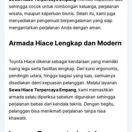
sehingga cocok untuk rombongan keluarga, perjalanan
wisata, maupun keperluan bisnis. Selain itu, kami juga
menyediakan pengemudi berpengalaman yang siap
mengantarkan perjalanan Anda dengan aman.
Armada Hiace Lengkap dan Modern
Toyota Hiace dikenal sebagai kendaraan yang memiliki
ruang lega serta fasilitas lengkap. Dari kursi ergonomis,
pendingin udara, hingga bagasi yang luas, semuanya
disediakan demi kepuasan pelanggan. Melalui layanan
Sewa Hiace Terpercaya Empang
, kami memastikan
armada selalu diperiksa sebelum digunakan sehingga
perjalanan bebas dari kendala teknis. Dengan begitu,
pelanggan bisa menikmati perjalanan tanpa rasa
khawatir.