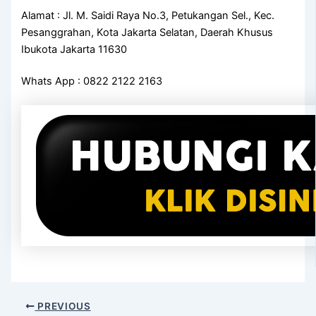
Alamat : Jl. M. Saidi Raya No.3, Petukangan Sel., Kec.
Pesanggrahan, Kota Jakarta Selatan, Daerah Khusus
Ibukota Jakarta 11630
Whats App : 0822 2122 2163
PREVIOUS