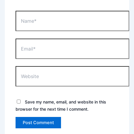
Name*
Email*
Website
Save my name, email, and website in this
browser for the next time I comment.