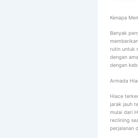
Kenapa Mem
Banyak peny
memberikan 
rutin untu
dengan aman
dengan kebu
Armada Hia
Hiace terke
jarak jauh 
mulai dari 
reclining se
perjalanan 