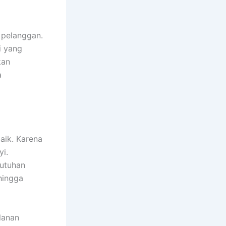
 pelanggan.
i yang
kan
a
aik. Karena
i.
butuhan
 hingga
lanan