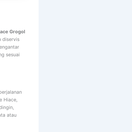
ace Grogol
 diservis
engantar
ng sesuai
perjalanan
e Hiace,
dingin,
ata atau