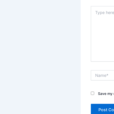
Type
here..
Name*
Save my n