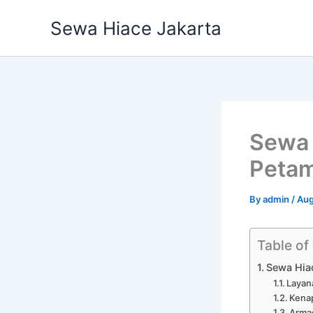
Skip
Sewa Hiace Jakarta
to
content
Sewa 
Petam
By
admin
/
Aug
Table of
Sewa Hia
Layan
Kenap
Arma