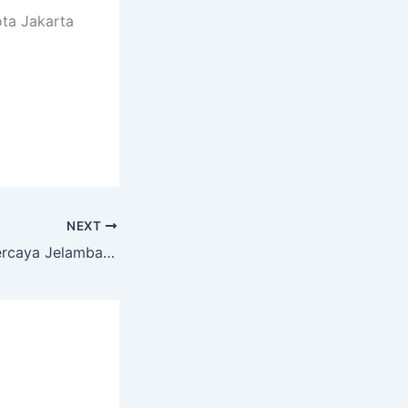
ota Jakarta
NEXT
Sewa Hiace Terpercaya Jelambar Grogol Jakarta Barat