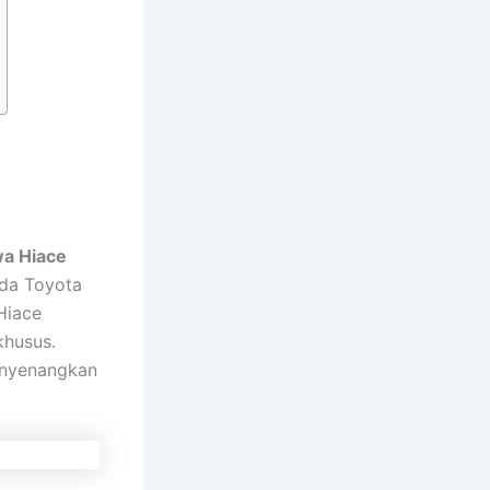
a Hiace
ada Toyota
Hiace
khusus.
menyenangkan