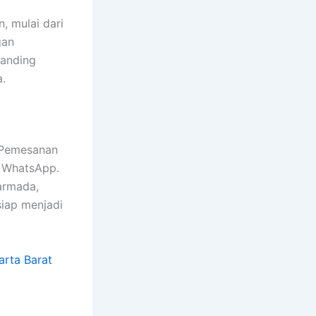
, mulai dari
gan
banding
a.
 Pemesanan
u WhatsApp.
armada,
siap menjadi
rta Barat