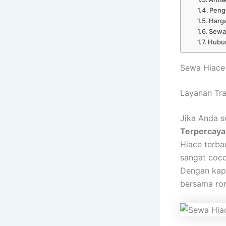
Peng
Harga
Sewa 
Hubun
Sewa Hiace
Layanan Tra
Jika Anda 
Terpercaya
Hiace terba
sangat coco
Dengan kapa
bersama ro