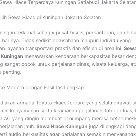
Sewa Hiace Terpercaya Kuningan Setiabudi Jakarta Selata
lih Sewa Hiace di Kuningan Jakarta Selatan
ingan terkenal sebagai pusat bisnis, perkantoran, dan hib
p harinya. Tidak sedikit perusahaan maupun individu yang
 layanan transportasi praktis dan efisien di area ini.
Sewa
 Kuningan
menawarkan kendaraan berkapasitas besar denga
 sangat cocok untuk perjalanan dinas, wisata keluarga, at
 penting.
ce Modern dengan Fasilitas Lengkap
iakan armada Toyota Hiace terbaru yang selalu dirawat se
min kenyamanan serta keamanan perjalanan. Interior luas, 
ta AC yang dingin membuat penumpang merasa betah mesk
erjalanan jauh.
Sewa Hiace Kuningan
juga dilengkapi deng
erti audio berkualitas agar perjalanan semakin menyenangk