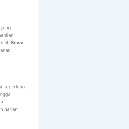
 yang
eahlian
milih
Sewa
manan
i keperluan.
ingga
u
n harian