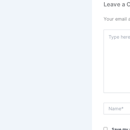
Leave a
Your email 
Type
here..
Name*
Save my n