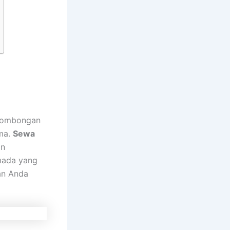
 rombongan
ama.
Sewa
an
rmada yang
an Anda