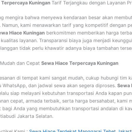
 Terpercaya Kuningan
Tarif Terjangkau dengan Layanan P
ng mengira bahwa menyewa kendaraan besar akan membu
i. Namun, kami menawarkan tarif yang kompetitif dengan p
ewa Hiace Kuningan
berkomitmen memberikan harga terba
kualitas layanan. Transparansi biaya juga menjadi keunggu
langgan tidak perlu khawatir adanya biaya tambahan ters
 Mudah dan Cepat
Sewa Hiace Terpercaya Kuningan
sanan di tempat kami sangat mudah, cukup hubungi tim k
u WhatsApp, dan jadwal sewa akan segera diproses.
Sewa 
lalu siap melayani kebutuhan transportasi Anda kapan pun
nan cepat, armada terbaik, serta harga bersahabat, kami 
at bagi Anda yang membutuhkan transportasi andalan di k
tiabudi Jakarta Selatan.
rtikel Kami :
Sewa Hiace Terdekat Manggarai Tebet Jakart