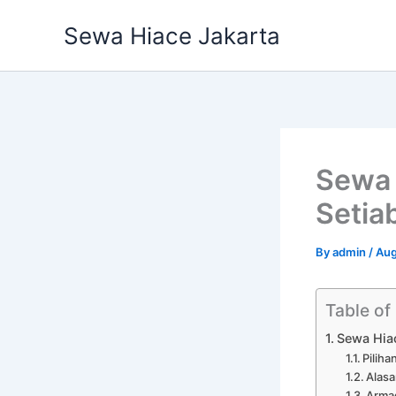
Skip
Sewa Hiace Jakarta
to
content
Sewa 
Setia
By
admin
/
Aug
Table of
Sewa Hiac
Pilih
Alasa
Arma