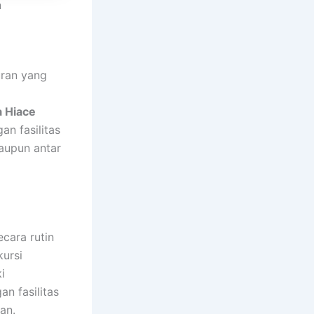
n
uran yang
 Hiace
n fasilitas
aupun antar
cara rutin
kursi
i
an fasilitas
an.