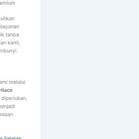
remium
tuhkan
elayanan
ik tanpa
lan kami,
embunyi.
ami melalui
Hiace
 diperlukan.
menjadi
awasan
a Selatan