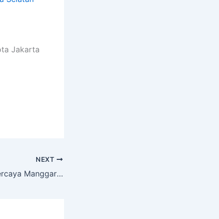
ota Jakarta
NEXT
Sewa Hiace Terpercaya Manggarai Tebet Jakarta Selatan