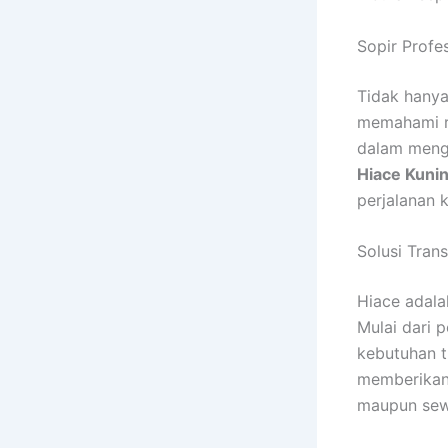
Sopir Profe
Tidak hanya
memahami ru
dalam menge
Hiace Kuni
perjalanan 
Solusi Tran
Hiace adala
Mulai dari 
kebutuhan t
memberikan 
maupun sewa