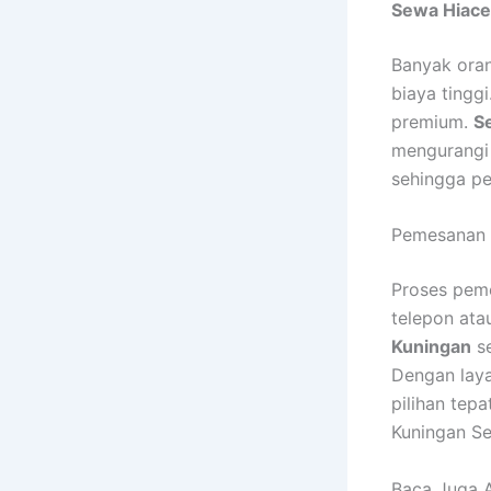
Sewa Hiace
Banyak ora
biaya tingg
premium.
S
mengurangi 
sehingga pe
Pemesanan
Proses peme
telepon ata
Kuningan
se
Dengan laya
pilihan tep
Kuningan Se
Baca Juga A