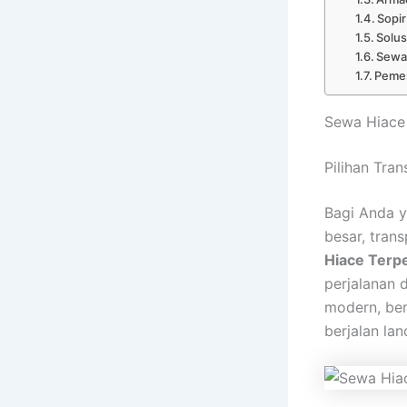
Sopir
Solus
Sewa 
Pemes
Sewa Hiace 
Pilihan Tra
Bagi Anda y
besar, tran
Hiace Terp
perjalanan 
modern, ber
berjalan la