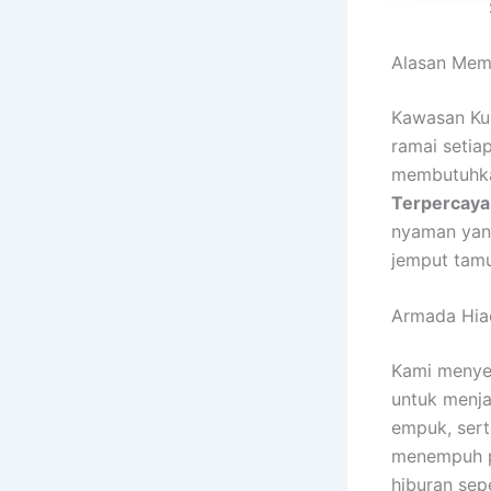
Alasan Memi
Kawasan Kun
ramai setia
membutuhkan
Terpercaya
nyaman yang
jemput tamu
Armada Hia
Kami menyed
untuk menja
empuk, ser
menempuh p
hiburan sep