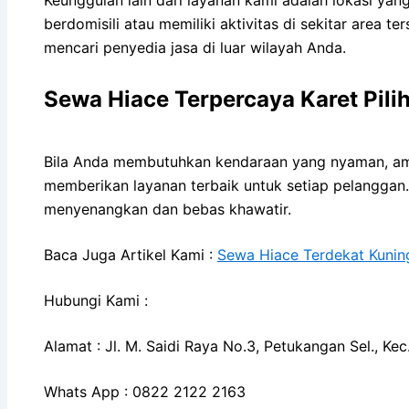
berdomisili atau memiliki aktivitas di sekitar area te
mencari penyedia jasa di luar wilayah Anda.
Sewa Hiace Terpercaya Karet
Pili
Bila Anda membutuhkan kendaraan yang nyaman, am
memberikan layanan terbaik untuk setiap pelanggan
menyenangkan dan bebas khawatir.
Baca Juga Artikel Kami :
Sewa Hiace Terdekat Kuning
Hubungi Kami :
Alamat : Jl. M. Saidi Raya No.3, Petukangan Sel., K
Whats App : 0822 2122 2163