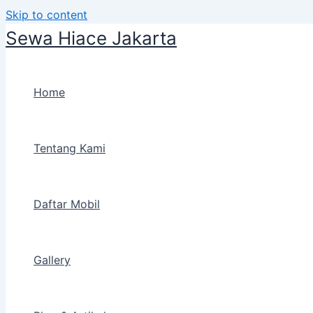
Skip to content
Sewa Hiace Jakarta
Home
Tentang Kami
Daftar Mobil
Gallery