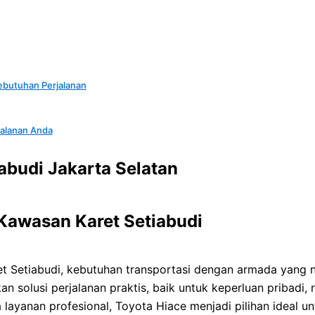
ebutuhan Perjalanan
jalanan Anda
abudi Jakarta Selatan
Kawasan Karet Setiabudi
et Setiabudi, kebutuhan transportasi dengan armada yang 
n solusi perjalanan praktis, baik untuk keperluan pribadi
rta layanan profesional, Toyota Hiace menjadi pilihan ideal 