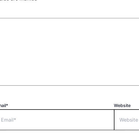
ail*
Website