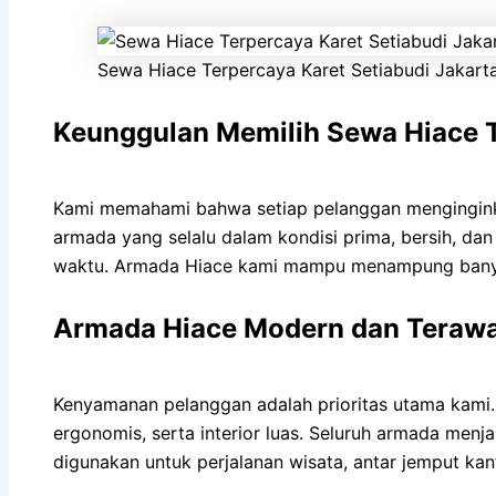
Sewa Hiace Terpercaya Karet Setiabudi Jakarta
Keunggulan Memilih Sewa Hiace T
Kami memahami bahwa setiap pelanggan menginginka
armada yang selalu dalam kondisi prima, bersih, da
waktu. Armada Hiace kami mampu menampung bany
Armada Hiace Modern dan Teraw
Kenyamanan pelanggan adalah prioritas utama kami
ergonomis, serta interior luas. Seluruh armada men
digunakan untuk perjalanan wisata, antar jemput kan