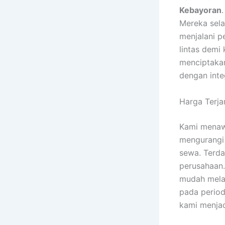
Kebayoran
Mereka sela
menjalani p
lintas dem
menciptakan
dengan integ
Harga Terja
Kami menaw
mengurangi 
sewa. Terda
perusahaan.
mudah melal
pada period
kami menjad