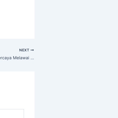
NEXT
Sewa Hiace Terpercaya Melawai Kebayoran Baru Jakarta Selatan