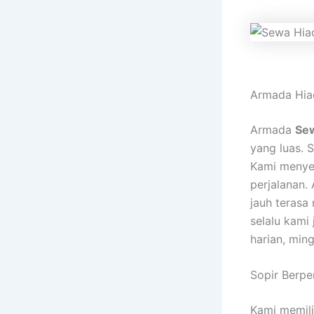
Armada Hia
Armada
Sew
yang luas. S
Kami menye
perjalanan. 
jauh terasa
selalu kami
harian, min
Sopir Berp
Kami memili