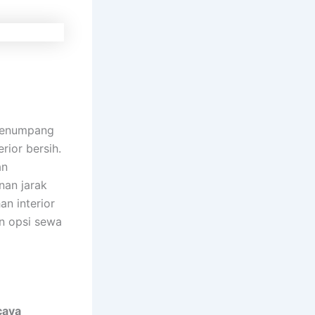
 penumpang
rior bersih.
an
anan jarak
an interior
n opsi sewa
caya