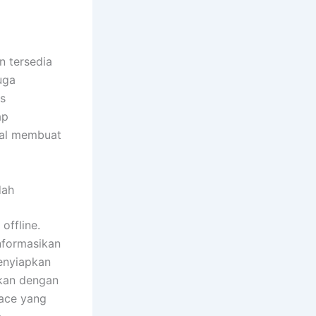
n tersedia
uga
as
ap
wal membuat
dah
offline.
nformasikan
enyiapkan
ukan dengan
iace yang