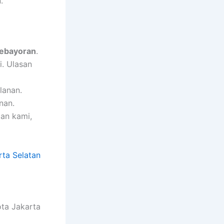
.
Kebayoran
.
i. Ulasan
lanan.
nan.
an kami,
ta Selatan
ota Jakarta