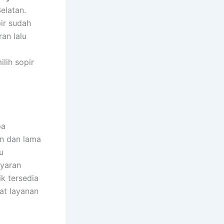
elatan.
ir sudah
an lalu
lih sopir
pa
an dan lama
u
ayaran
k tersedia
at layanan