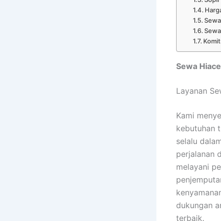
Harga
Sewa 
Sewa
Komit
Sewa Hiace
Layanan Sew
Kami menye
kebutuhan t
selalu dala
perjalanan 
melayani pe
penjemputa
kenyamanan 
dukungan ar
terbaik.