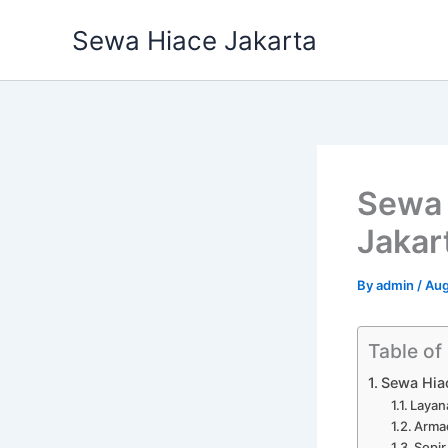
Skip
Sewa Hiace Jakarta
to
content
Sewa 
Jakar
By
admin
/
Aug
Table of
Sewa Hiac
Layan
Arma
Sopi