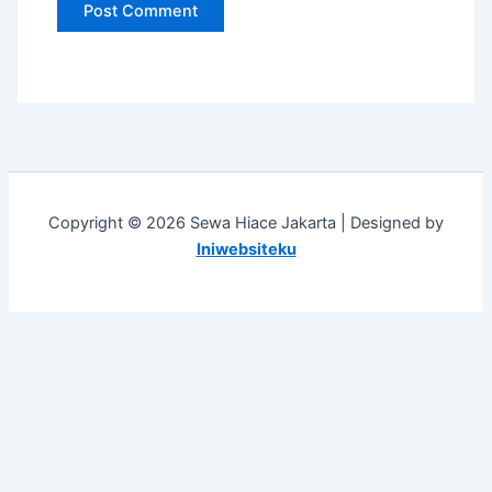
Copyright © 2026 Sewa Hiace Jakarta | Designed by
Iniwebsiteku