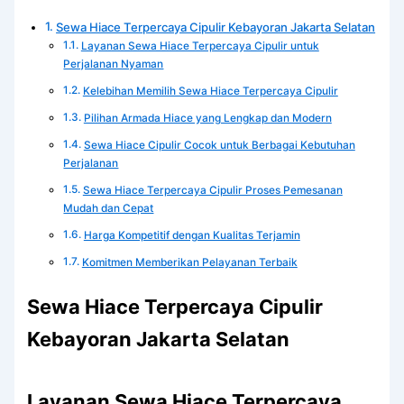
Sewa Hiace Terpercaya Cipulir Kebayoran Jakarta Selatan
Layanan Sewa Hiace Terpercaya Cipulir untuk
Perjalanan Nyaman
Kelebihan Memilih Sewa Hiace Terpercaya Cipulir
Pilihan Armada Hiace yang Lengkap dan Modern
Sewa Hiace Cipulir Cocok untuk Berbagai Kebutuhan
Perjalanan
Sewa Hiace Terpercaya Cipulir Proses Pemesanan
Mudah dan Cepat
Harga Kompetitif dengan Kualitas Terjamin
Komitmen Memberikan Pelayanan Terbaik
Sewa Hiace Terpercaya Cipulir
Kebayoran Jakarta Selatan
Layanan Sewa Hiace Terpercaya