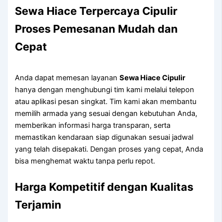
Sewa Hiace Terpercaya Cipulir
Proses Pemesanan Mudah dan
Cepat
Anda dapat memesan layanan
Sewa Hiace Cipulir
hanya dengan menghubungi tim kami melalui telepon
atau aplikasi pesan singkat. Tim kami akan membantu
memilih armada yang sesuai dengan kebutuhan Anda,
memberikan informasi harga transparan, serta
memastikan kendaraan siap digunakan sesuai jadwal
yang telah disepakati. Dengan proses yang cepat, Anda
bisa menghemat waktu tanpa perlu repot.
Harga Kompetitif dengan Kualitas
Terjamin