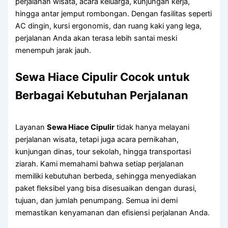
perjalanan wisata, acara keluarga, kunjungan kerja,
hingga antar jemput rombongan. Dengan fasilitas seperti
AC dingin, kursi ergonomis, dan ruang kaki yang lega,
perjalanan Anda akan terasa lebih santai meski
menempuh jarak jauh.
Sewa Hiace Cipulir Cocok untuk
Berbagai Kebutuhan Perjalanan
Layanan
Sewa Hiace Cipulir
tidak hanya melayani
perjalanan wisata, tetapi juga acara pernikahan,
kunjungan dinas, tour sekolah, hingga transportasi
ziarah. Kami memahami bahwa setiap perjalanan
memiliki kebutuhan berbeda, sehingga menyediakan
paket fleksibel yang bisa disesuaikan dengan durasi,
tujuan, dan jumlah penumpang. Semua ini demi
memastikan kenyamanan dan efisiensi perjalanan Anda.