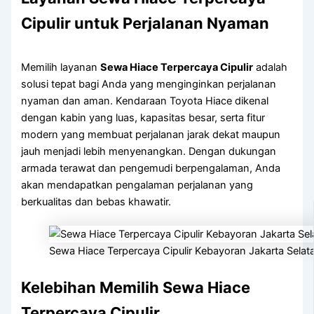
Cipulir untuk Perjalanan Nyaman
Memilih layanan
Sewa Hiace Terpercaya Cipulir
adalah
solusi tepat bagi Anda yang menginginkan perjalanan
nyaman dan aman. Kendaraan Toyota Hiace dikenal
dengan kabin yang luas, kapasitas besar, serta fitur
modern yang membuat perjalanan jarak dekat maupun
jauh menjadi lebih menyenangkan. Dengan dukungan
armada terawat dan pengemudi berpengalaman, Anda
akan mendapatkan pengalaman perjalanan yang
berkualitas dan bebas khawatir.
Sewa Hiace Terpercaya Cipulir Kebayoran Jakarta Selat
Kelebihan Memilih Sewa Hiace
Terpercaya Cipulir