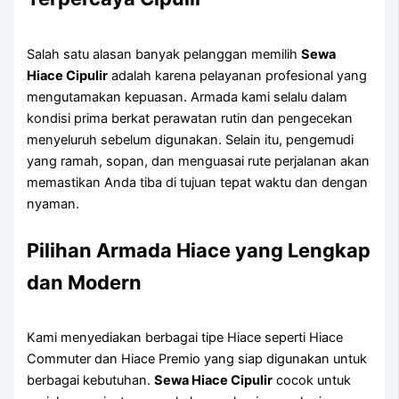
Salah satu alasan banyak pelanggan memilih
Sewa
Hiace Cipulir
adalah karena pelayanan profesional yang
mengutamakan kepuasan. Armada kami selalu dalam
kondisi prima berkat perawatan rutin dan pengecekan
menyeluruh sebelum digunakan. Selain itu, pengemudi
yang ramah, sopan, dan menguasai rute perjalanan akan
memastikan Anda tiba di tujuan tepat waktu dan dengan
nyaman.
Pilihan Armada Hiace yang Lengkap
dan Modern
Kami menyediakan berbagai tipe Hiace seperti Hiace
Commuter dan Hiace Premio yang siap digunakan untuk
berbagai kebutuhan.
Sewa Hiace Cipulir
cocok untuk