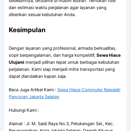
sebelumnya, terutama di musim liburan. Tentukan rute
dan estimasi waktu perjalanan agar layanan yang
diberikan sesuai kebutuhan Anda.
Kesimpulan
Dengan layanan yang profesional, armada berkualitas,
sopir berpengalaman, dan harga kompetitif,
Sewa Hiace
Ulujami
menjadi pilihan tepat untuk berbagai kebutuhan
perjalanan. Kami siap menjadi mitra transportasi yang
dapat diandalkan kapan saja.
Baca Juga Artikel Kami :
Sewa Hiace Commuter Rawajati
Pancoran Jakarta Selatan
Hubungi Kami :
Alamat : Jl. M. Saidi Raya No.3, Petukangan Sel., Kec.
Pesanggrahan, Kota Jakarta Selatan, Daerah Khusus