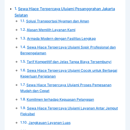
Sewa Hiace Terpercaya Ulujami Pesanggrahan Jakarta
Selatan
Solusi Transportasi Nyaman dan Aman
Alasan Memilih Layanan Kami
Armada Modern dengan Fasilitas Lengkap
Sewa Hiace Terpercaya Ulujami Sopir Profesional dan
Berpengalaman
Tarif Kompetitif dan Jelas Tanpa Biaya Tersembunyi
Sewa Hiace Terpercaya Ulujami Cocok untuk Berbagai
Keperluan Perjalanan
Sewa Hiace Terpercaya Ulujami Proses Pemesanan
Mudah dan Cepat
Komitmen terhadap Kepuasan Pelanggan
Sewa Hiace Terpercaya Ulujami Layanan Antar Jemput
Fleksibel
Jangkauan Layanan Luas