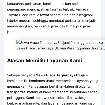
kebutuhan perjalanan, kami memastikan setiap
penumpang mendapatkan fasilitas terbaik. Armada
Toyota Hiace kami dirawat secara rutin dan dilengkapi
interior modern, sehingga membuat perjalanan menjadi
menyenangkan, baik untuk jarak dekat maupun jarak
jauh.
Sewa Hiace Terpercaya Ulujami Pesanggrahan Jakarta 
Alasan Memilih Layanan Kami
Sebagai penyedia
Sewa Hiace Terpercaya Ulujami
,
kami memiliki komitmen untuk memberikan layanan yang
memuaskan. Pengalaman bertahun-tahun di bidang
transportasi membuat kami memahami kebutuhan setiap
pelanggan. Kami menawarkan fleksibilitas waktu,
berbagai pilihan rute, dan layanan pelanggan yang siap