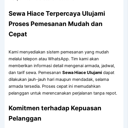
Sewa Hiace Terpercaya Ulujami
Proses Pemesanan Mudah dan
Cepat
Kami menyediakan sistem pemesanan yang mudah
melalui telepon atau WhatsApp. Tim kami akan
memberikan informasi detail mengenai armada, jadwal,
dan tarif sewa. Pemesanan
Sewa Hiace Ulujami
dapat
dilakukan jauh-jauh hari maupun mendadak, selama
armada tersedia. Proses cepat ini memudahkan
pelanggan untuk merencanakan perjalanan tanpa repot.
Komitmen terhadap Kepuasan
Pelanggan