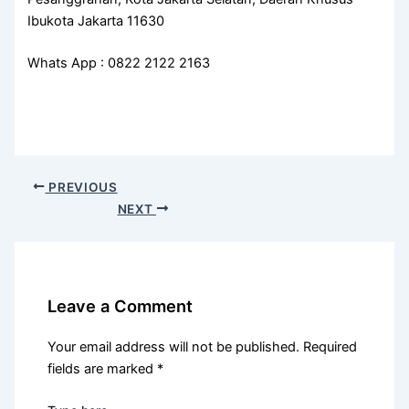
Ibukota Jakarta 11630
Whats App : 0822 2122 2163
PREVIOUS
NEXT
Leave a Comment
Your email address will not be published.
Required
fields are marked
*