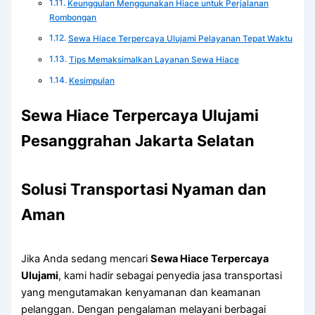
Keunggulan Menggunakan Hiace untuk Perjalanan
Rombongan
Sewa Hiace Terpercaya Ulujami Pelayanan Tepat Waktu
Tips Memaksimalkan Layanan Sewa Hiace
Kesimpulan
Sewa Hiace Terpercaya Ulujami
Pesanggrahan Jakarta Selatan
Solusi Transportasi Nyaman dan
Aman
Jika Anda sedang mencari
Sewa Hiace Terpercaya
Ulujami
, kami hadir sebagai penyedia jasa transportasi
yang mengutamakan kenyamanan dan keamanan
pelanggan. Dengan pengalaman melayani berbagai