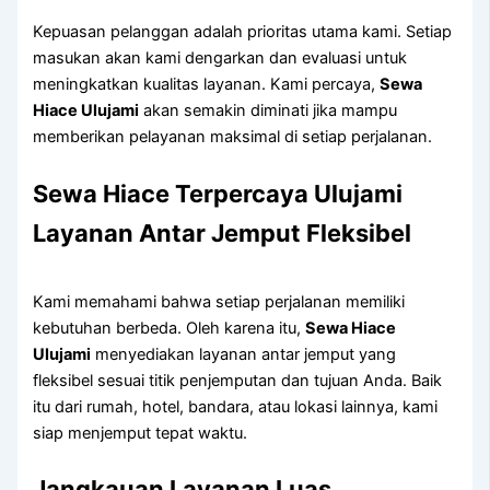
Kepuasan pelanggan adalah prioritas utama kami. Setiap
masukan akan kami dengarkan dan evaluasi untuk
meningkatkan kualitas layanan. Kami percaya,
Sewa
Hiace Ulujami
akan semakin diminati jika mampu
memberikan pelayanan maksimal di setiap perjalanan.
Sewa Hiace Terpercaya Ulujami
Layanan Antar Jemput Fleksibel
Kami memahami bahwa setiap perjalanan memiliki
kebutuhan berbeda. Oleh karena itu,
Sewa Hiace
Ulujami
menyediakan layanan antar jemput yang
fleksibel sesuai titik penjemputan dan tujuan Anda. Baik
itu dari rumah, hotel, bandara, atau lokasi lainnya, kami
siap menjemput tepat waktu.
Jangkauan Layanan Luas