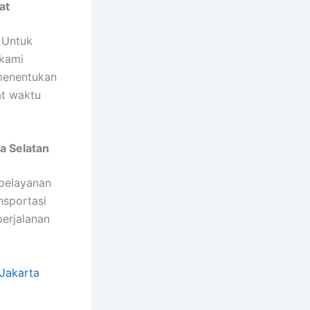
at
 Untuk
kami
 menentukan
at waktu
a Selatan
 pelayanan
nsportasi
erjalanan
Jakarta