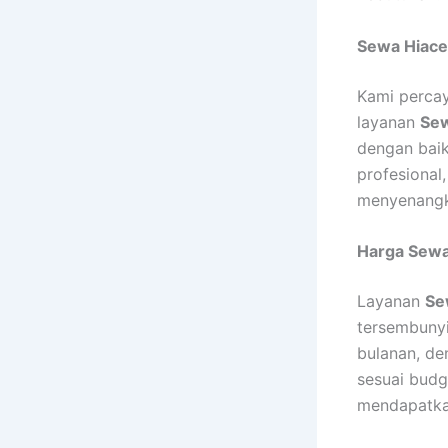
Sewa Hiace
Kami percay
layanan
Sew
dengan baik
profesional
menyenangk
Harga Sewa
Layanan
Se
tersembunyi
bulanan, d
sesuai budg
mendapatkan