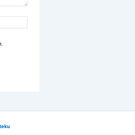
t.
teku