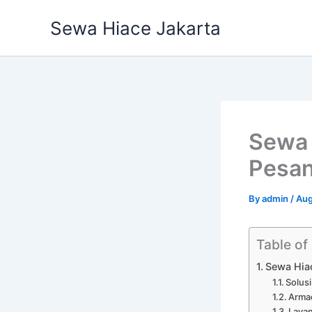
Skip
Sewa Hiace Jakarta
to
content
Sewa 
Pesan
By
admin
/
Aug
Table of
Sewa Hiac
Solusi
Armad
Layan