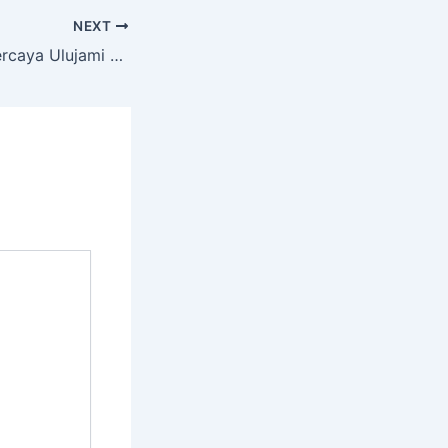
NEXT
Sewa Hiace Terpercaya Ulujami Pesanggrahan Jakarta Selatan