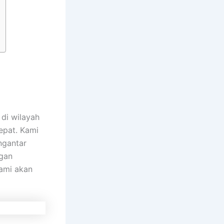
di wilayah
epat. Kami
ngantar
ngan
kami akan