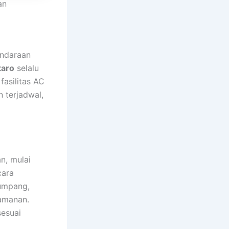
an
endaraan
taro
selalu
fasilitas AC
n terjadwal,
n, mulai
cara
numpang,
amanan.
sesuai