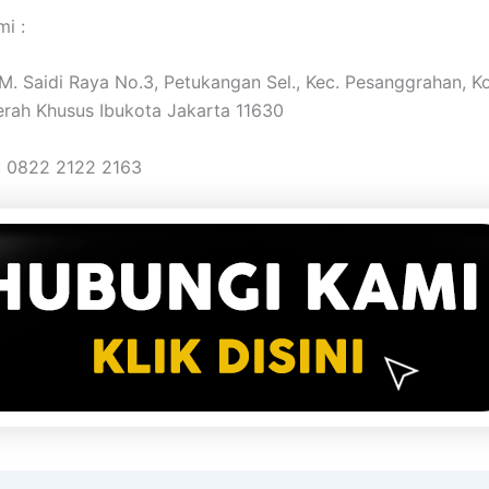
i :
. M. Saidi Raya No.3, Petukangan Sel., Kec. Pesanggrahan, K
erah Khusus Ibukota Jakarta 11630
: 0822 2122 2163