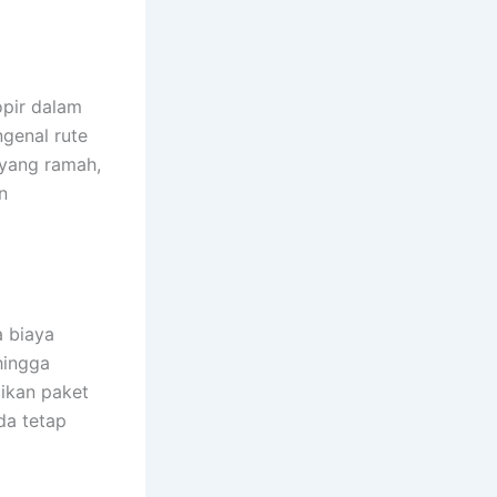
opir dalam
genal rute
 yang ramah,
n
 biaya
hingga
ikan paket
da tetap