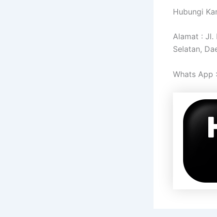
Hubungi Kam
Alamat : Jl
Selatan, Da
Whats App 