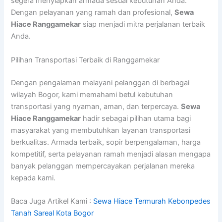
segera menyiapkan armada sesuai kebutuhan Anda.
Dengan pelayanan yang ramah dan profesional,
Sewa
Hiace Ranggamekar
siap menjadi mitra perjalanan terbaik
Anda.
Pilihan Transportasi Terbaik di Ranggamekar
Dengan pengalaman melayani pelanggan di berbagai
wilayah Bogor, kami memahami betul kebutuhan
transportasi yang nyaman, aman, dan terpercaya.
Sewa
Hiace Ranggamekar
hadir sebagai pilihan utama bagi
masyarakat yang membutuhkan layanan transportasi
berkualitas. Armada terbaik, sopir berpengalaman, harga
kompetitif, serta pelayanan ramah menjadi alasan mengapa
banyak pelanggan mempercayakan perjalanan mereka
kepada kami.
Baca Juga Artikel Kami :
Sewa Hiace Termurah Kebonpedes
Tanah Sareal Kota Bogor