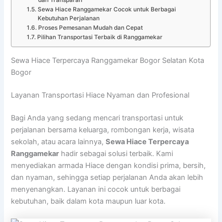
dan Transparan
Sewa Hiace Ranggamekar Cocok untuk Berbagai
Kebutuhan Perjalanan
Proses Pemesanan Mudah dan Cepat
Pilihan Transportasi Terbaik di Ranggamekar
Sewa Hiace Terpercaya Ranggamekar Bogor Selatan Kota
Bogor
Layanan Transportasi Hiace Nyaman dan Profesional
Bagi Anda yang sedang mencari transportasi untuk
perjalanan bersama keluarga, rombongan kerja, wisata
sekolah, atau acara lainnya,
Sewa Hiace Terpercaya
Ranggamekar
hadir sebagai solusi terbaik. Kami
menyediakan armada Hiace dengan kondisi prima, bersih,
dan nyaman, sehingga setiap perjalanan Anda akan lebih
menyenangkan. Layanan ini cocok untuk berbagai
kebutuhan, baik dalam kota maupun luar kota.