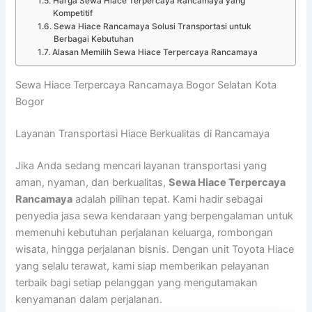
Harga Sewa Hiace Terpercaya Rancamaya yang
Kompetitif
Sewa Hiace Rancamaya Solusi Transportasi untuk
Berbagai Kebutuhan
Alasan Memilih Sewa Hiace Terpercaya Rancamaya
Sewa Hiace Terpercaya Rancamaya Bogor Selatan Kota
Bogor
Layanan Transportasi Hiace Berkualitas di Rancamaya
Jika Anda sedang mencari layanan transportasi yang
aman, nyaman, dan berkualitas,
Sewa Hiace Terpercaya
Rancamaya
adalah pilihan tepat. Kami hadir sebagai
penyedia jasa sewa kendaraan yang berpengalaman untuk
memenuhi kebutuhan perjalanan keluarga, rombongan
wisata, hingga perjalanan bisnis. Dengan unit Toyota Hiace
yang selalu terawat, kami siap memberikan pelayanan
terbaik bagi setiap pelanggan yang mengutamakan
kenyamanan dalam perjalanan.