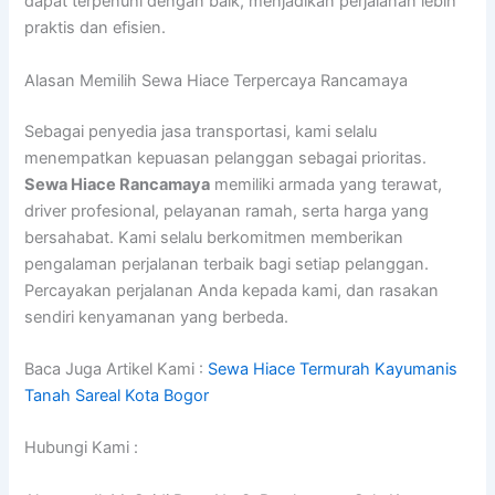
dapat terpenuhi dengan baik, menjadikan perjalanan lebih
praktis dan efisien.
Alasan Memilih Sewa Hiace Terpercaya Rancamaya
Sebagai penyedia jasa transportasi, kami selalu
menempatkan kepuasan pelanggan sebagai prioritas.
Sewa Hiace Rancamaya
memiliki armada yang terawat,
driver profesional, pelayanan ramah, serta harga yang
bersahabat. Kami selalu berkomitmen memberikan
pengalaman perjalanan terbaik bagi setiap pelanggan.
Percayakan perjalanan Anda kepada kami, dan rasakan
sendiri kenyamanan yang berbeda.
Baca Juga Artikel Kami :
Sewa Hiace Termurah Kayumanis
Tanah Sareal Kota Bogor
Hubungi Kami :