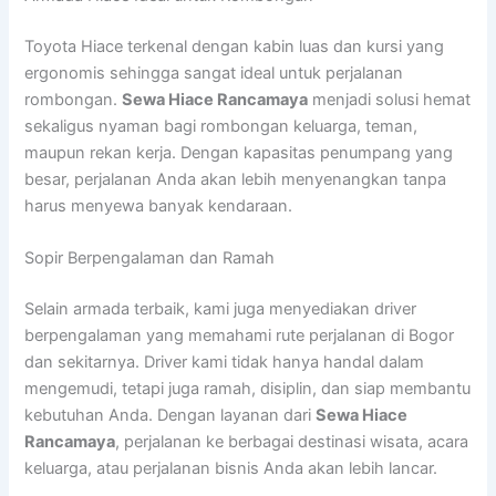
Toyota Hiace terkenal dengan kabin luas dan kursi yang
ergonomis sehingga sangat ideal untuk perjalanan
rombongan.
Sewa Hiace Rancamaya
menjadi solusi hemat
sekaligus nyaman bagi rombongan keluarga, teman,
maupun rekan kerja. Dengan kapasitas penumpang yang
besar, perjalanan Anda akan lebih menyenangkan tanpa
harus menyewa banyak kendaraan.
Sopir Berpengalaman dan Ramah
Selain armada terbaik, kami juga menyediakan driver
berpengalaman yang memahami rute perjalanan di Bogor
dan sekitarnya. Driver kami tidak hanya handal dalam
mengemudi, tetapi juga ramah, disiplin, dan siap membantu
kebutuhan Anda. Dengan layanan dari
Sewa Hiace
Rancamaya
, perjalanan ke berbagai destinasi wisata, acara
keluarga, atau perjalanan bisnis Anda akan lebih lancar.