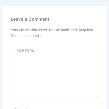
Leave a Comment
Your email address will not be published.
Required
fields are marked
*
Type
here..
Name*