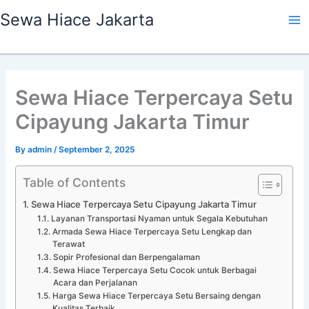
Skip
Ma
Sewa Hiace Jakarta
to
Me
content
Sewa Hiace Terpercaya Setu
Cipayung Jakarta Timur
By
admin
/
September 2, 2025
Table of Contents
Sewa Hiace Terpercaya Setu Cipayung Jakarta Timur
Layanan Transportasi Nyaman untuk Segala Kebutuhan
Armada Sewa Hiace Terpercaya Setu Lengkap dan
Terawat
Sopir Profesional dan Berpengalaman
Sewa Hiace Terpercaya Setu Cocok untuk Berbagai
Acara dan Perjalanan
Harga Sewa Hiace Terpercaya Setu Bersaing dengan
Kualitas Terbaik