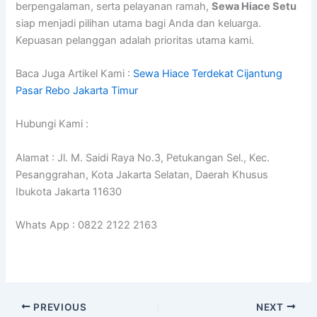
berpengalaman, serta pelayanan ramah,
Sewa Hiace Setu
siap menjadi pilihan utama bagi Anda dan keluarga.
Kepuasan pelanggan adalah prioritas utama kami.
Baca Juga Artikel Kami :
Sewa Hiace Terdekat Cijantung
Pasar Rebo Jakarta Timur
Hubungi Kami :
Alamat : Jl. M. Saidi Raya No.3, Petukangan Sel., Kec.
Pesanggrahan, Kota Jakarta Selatan, Daerah Khusus
Ibukota Jakarta 11630
Whats App : 0822 2122 2163
PREVIOUS
NEXT