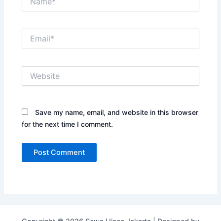
Email*
Website
Save my name, email, and website in this browser
for the next time I comment.