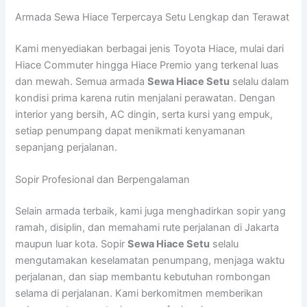
Armada Sewa Hiace Terpercaya Setu Lengkap dan Terawat
Kami menyediakan berbagai jenis Toyota Hiace, mulai dari
Hiace Commuter hingga Hiace Premio yang terkenal luas
dan mewah. Semua armada
Sewa Hiace Setu
selalu dalam
kondisi prima karena rutin menjalani perawatan. Dengan
interior yang bersih, AC dingin, serta kursi yang empuk,
setiap penumpang dapat menikmati kenyamanan
sepanjang perjalanan.
Sopir Profesional dan Berpengalaman
Selain armada terbaik, kami juga menghadirkan sopir yang
ramah, disiplin, dan memahami rute perjalanan di Jakarta
maupun luar kota. Sopir
Sewa Hiace Setu
selalu
mengutamakan keselamatan penumpang, menjaga waktu
perjalanan, dan siap membantu kebutuhan rombongan
selama di perjalanan. Kami berkomitmen memberikan