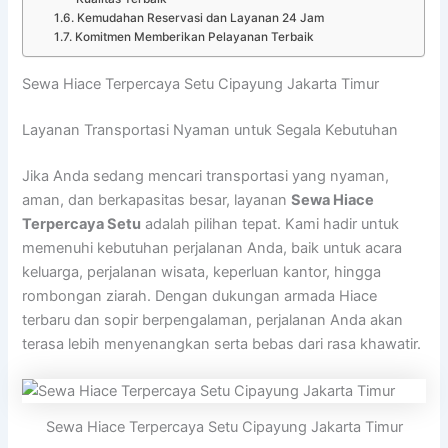
Kemudahan Reservasi dan Layanan 24 Jam
Komitmen Memberikan Pelayanan Terbaik
Sewa Hiace Terpercaya Setu Cipayung Jakarta Timur
Layanan Transportasi Nyaman untuk Segala Kebutuhan
Jika Anda sedang mencari transportasi yang nyaman,
aman, dan berkapasitas besar, layanan
Sewa Hiace
Terpercaya Setu
adalah pilihan tepat. Kami hadir untuk
memenuhi kebutuhan perjalanan Anda, baik untuk acara
keluarga, perjalanan wisata, keperluan kantor, hingga
rombongan ziarah. Dengan dukungan armada Hiace
terbaru dan sopir berpengalaman, perjalanan Anda akan
terasa lebih menyenangkan serta bebas dari rasa khawatir.
Sewa Hiace Terpercaya Setu Cipayung Jakarta Timur