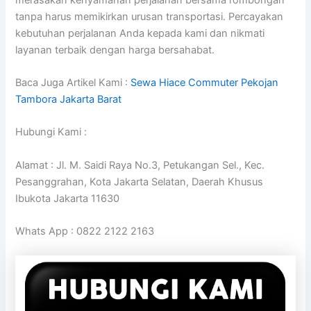
tanpa harus memikirkan urusan transportasi. Percayakan
kebutuhan perjalanan Anda kepada kami dan nikmati
layanan terbaik dengan harga bersahabat.
Baca Juga Artikel Kami :
Sewa Hiace Commuter Pekojan
Tambora Jakarta Barat
Hubungi Kami :
Alamat : Jl. M. Saidi Raya No.3, Petukangan Sel., Kec.
Pesanggrahan, Kota Jakarta Selatan, Daerah Khusus
Ibukota Jakarta 11630
Whats App : 0822 2122 2163