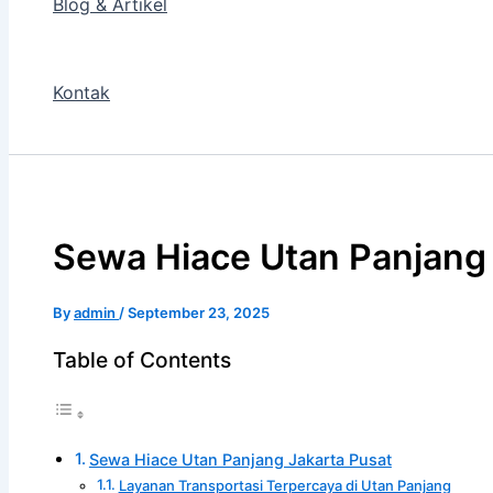
Blog & Artikel
Kontak
Sewa Hiace Utan Panjang 
By
admin
/
September 23, 2025
Table of Contents
Sewa Hiace Utan Panjang Jakarta Pusat
Layanan Transportasi Terpercaya di Utan Panjang