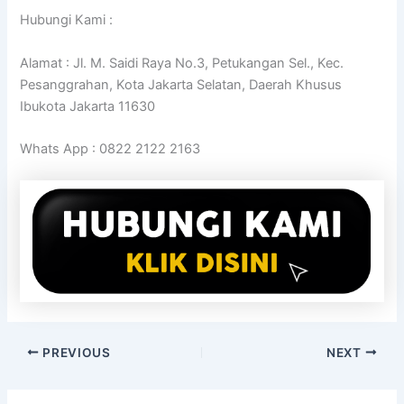
Hubungi Kami :
Alamat : Jl. M. Saidi Raya No.3, Petukangan Sel., Kec.
Pesanggrahan, Kota Jakarta Selatan, Daerah Khusus
Ibukota Jakarta 11630
Whats App : 0822 2122 2163
PREVIOUS
NEXT