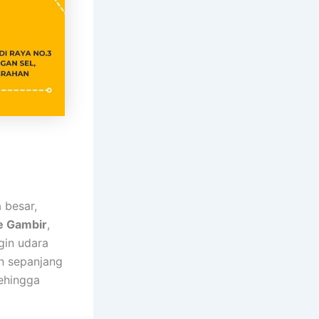
 besar,
e Gambir
,
gin udara
n sepanjang
sehingga