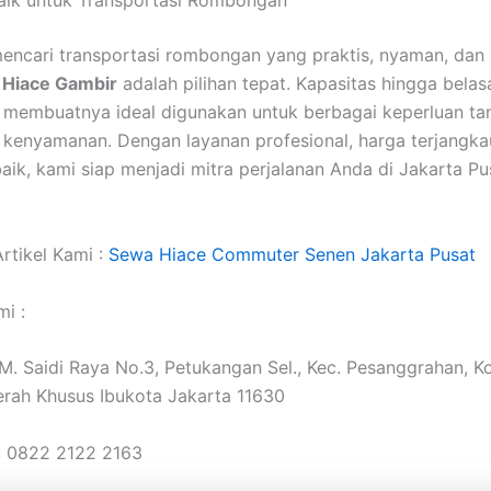
baik untuk Transportasi Rombongan
encari transportasi rombongan yang praktis, nyaman, dan
Hiace Gambir
adalah pilihan tepat. Kapasitas hingga belas
membuatnya ideal digunakan untuk berbagai keperluan ta
kenyamanan. Dengan layanan profesional, harga terjangkau
aik, kami siap menjadi mitra perjalanan Anda di Jakarta Pu
rtikel Kami :
Sewa Hiace Commuter Senen Jakarta Pusat
i :
. M. Saidi Raya No.3, Petukangan Sel., Kec. Pesanggrahan, K
erah Khusus Ibukota Jakarta 11630
: 0822 2122 2163