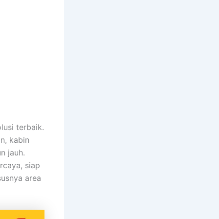
usi terbaik.
n, kabin
n jauh.
rcaya, siap
susnya area