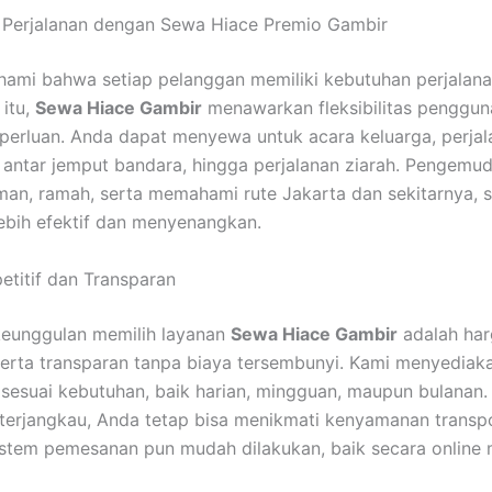
as Perjalanan dengan Sewa Hiace Premio Gambir
mi bahwa setiap pelanggan memiliki kebutuhan perjalana
 itu,
Sewa Hiace Gambir
menawarkan fleksibilitas penggun
perluan. Anda dapat menyewa untuk acara keluarga, perjal
, antar jemput bandara, hingga perjalanan ziarah. Pengemud
an, ramah, serta memahami rute Jakarta dan sekitarnya, 
lebih efektif dan menyenangkan.
titif dan Transparan
keunggulan memilih layanan
Sewa Hiace Gambir
adalah har
serta transparan tanpa biaya tersembunyi. Kami menyediak
sesuai kebutuhan, baik harian, mingguan, maupun bulanan
terjangkau, Anda tetap bisa menikmati kenyamanan transpo
stem pemesanan pun mudah dilakukan, baik secara online