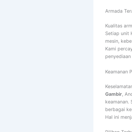
Armada Tera
Kualitas ar
Setiap unit
mesin, keber
Kami perca
penyediaan 
Keamanan Pe
Keselamatan
Gambir
, An
keamanan. 
berbagai ke
Hal ini men