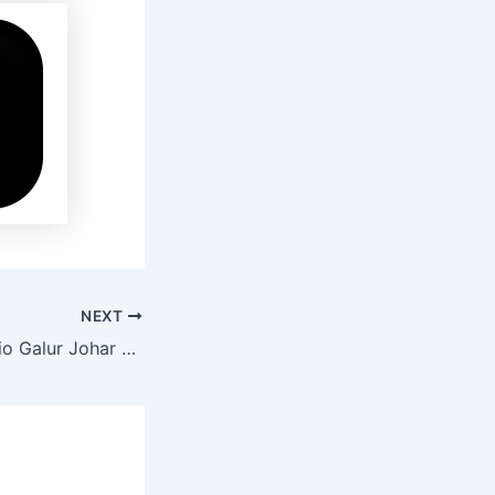
NEXT
Sewa Hiace Premio Galur Johar Baru Jakarta Pusat