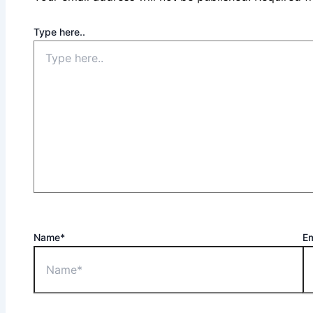
Type here..
Name*
Em